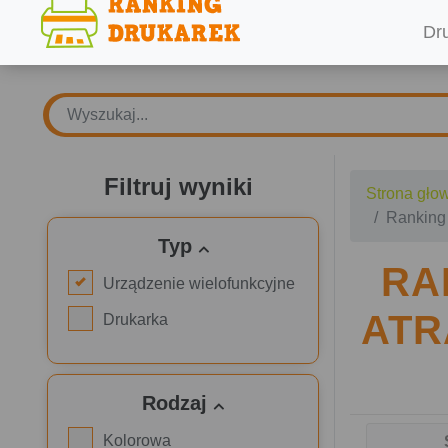
Dr
Filtruj wyniki
Strona gło
Ranking
Typ
RA
Urządzenie wielofunkcyjne
AT
Drukarka
Rodzaj
Kolorowa