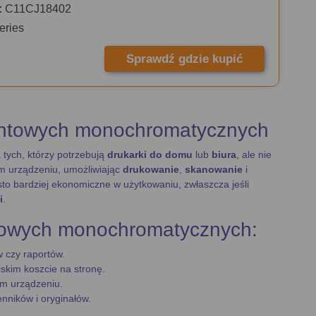
:
C11CJ18402
eries
Sprawdź gdzie kupić
entowych monochromatycznych
tych, którzy potrzebują
drukarki do domu
lub
biura
, ale nie
ym urządzeniu, umożliwiając
drukowanie
,
skanowanie
i
sto bardziej ekonomiczne w użytkowaniu, zwłaszcza jeśli
i
.
towych monochromatycznych:
 czy raportów.
skim koszcie na stronę.
m urządzeniu.
nników i oryginałów.