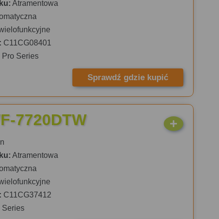
ku:
Atramentowa
omatyczna
wielofunkcyjne
:
C11CG08401
Pro Series
Sprawdź gdzie kupić
WF-7720DTW
n
ku:
Atramentowa
omatyczna
wielofunkcyjne
:
C11CG37412
 Series