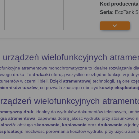
Kod producenta
Seria:
EcoTank S
 urządzeń wielofunkcyjnych atram
ofunkcyjne atramentowe monochromatyczne to idealne rozwiązanie dla 
owego druku. Te
drukarki
oferują wszystkie niezbędne funkcje w jedn
umentów w czerni i bieli. Dzięki
atramentowej
technologii, są one czę
mienników tuszów
, co pozwala znacząco obniżyć
koszty eksploatacj
rządzeń wielofunkcyjnych atramen
omatyczny druk
: idealny do wydruków dokumentów tekstowych, umów
gia atramentowa
: zapewnia dobrą jakość wydruku przy stosunkowo ni
nalność
: obsługa
skanowania
,
kopiowania
oraz
drukowania
w jedny
ksploatacji
: możliwość porównania kosztów wydruku przy użyciu zamie