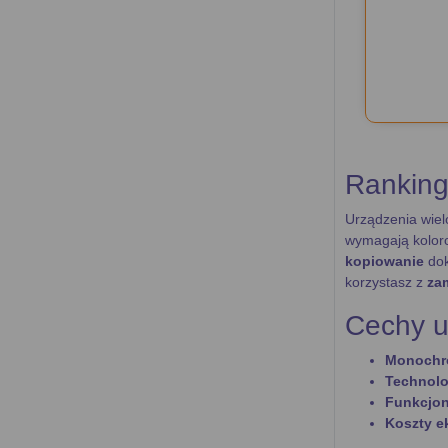
Ranking
Urządzenia wiel
wymagają kolor
kopiowanie
dok
korzystasz z
za
Cechy u
Monochr
Technolo
Funkcjo
Koszty e