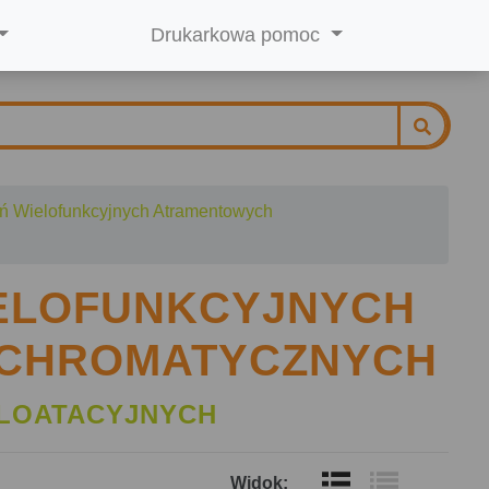
Drukarkowa pomoc
ń Wielofunkcyjnych Atramentowych
IELOFUNKCYJNYCH
CHROMATYCZNYCH
LOATACYJNYCH
Widok: