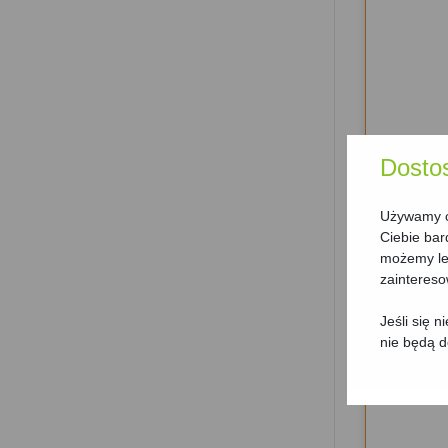
Dosto
Używamy ci
Ciebie bar
możemy lep
6
zainteres
Jeśli się 
nie będą 