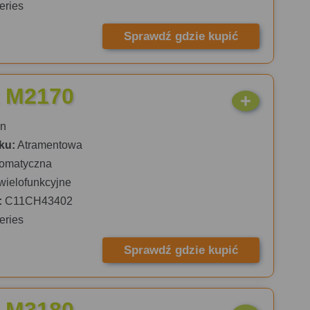
eries
Sprawdź gdzie kupić
 M2170
n
ku:
Atramentowa
omatyczna
wielofunkcyjne
:
C11CH43402
eries
Sprawdź gdzie kupić
 M3180