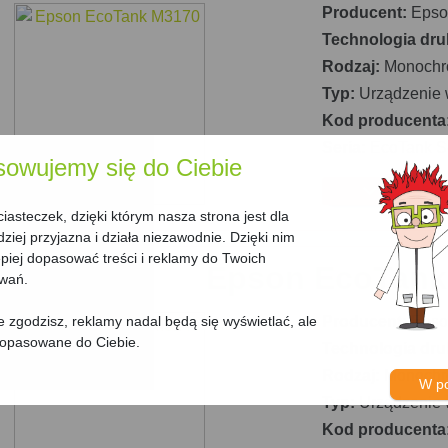
Producent:
Epso
Technologia dru
Rodzaj:
Monochr
Typ:
Urządzenie 
Kod producenta
Seria:
EcoTank S
sowujemy się do Ciebie
asteczek, dzięki którym nasza strona jest dla
dziej przyjazna i działa niezawodnie. Dzięki nim
iej dopasować treści i reklamy do Twoich
Epson EcoTank
owań.
Producent:
Epso
nie zgodzisz, reklamy nadal będą się wyświetlać, ale
dopasowane do Ciebie.
Technologia dru
Rodzaj:
Monochr
W p
Typ:
Urządzenie 
Kod producenta