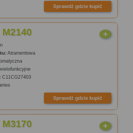
Sprawdź gdzie kupić
 M2140
n
ku:
Atramentowa
omatyczna
wielofunkcyjne
:
C11CG27403
eries
Sprawdź gdzie kupić
 M3170