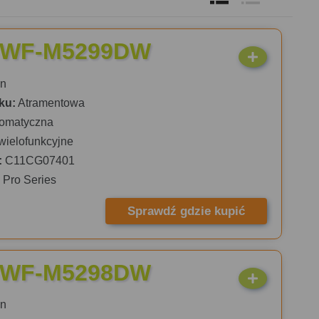
o WF-M5299DW
n
ku:
Atramentowa
omatyczna
wielofunkcyjne
:
C11CG07401
Pro Series
Sprawdź gdzie kupić
o WF-M5298DW
n