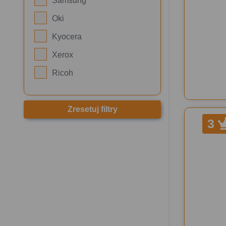
Samsung
Oki
Kyocera
Xerox
Ricoh
Zresetuj filtry
3