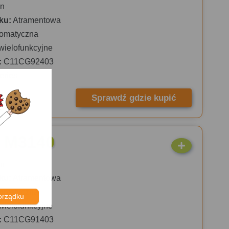
n
ku:
Atramentowa
omatyczna
wielofunkcyjne
:
C11CG92403
eries
Sprawdź gdzie kupić
 M3140
n
ku:
Atramentowa
omatyczna
orządku
wielofunkcyjne
:
C11CG91403