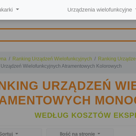
ukarki
Urządzenia wielofunkcyjne
wna
Ranking Urządzeń Wielofunkcyjnych
Ranking Urządze
 Urządzeń Wielofunkcyjnych Atramentowych Kolorowych
NKING URZĄDZEŃ W
RAMENTOWYCH MONO
WEDŁUG KOSZTÓW EKSP
Sortuj
Ilość na stronie