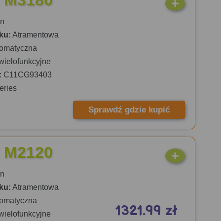
n
ku:
Atramentowa
omatyczna
wielofunkcyjne
:
C11CG93403
eries
Sprawdź gdzie kupić
 M2120
n
ku:
Atramentowa
omatyczna
1321.99 zł
wielofunkcyjne