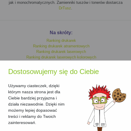
jak i monochromatycznych. Zamienniki tuszów i tonerów dostarcza
DrTusz
.
Na skróty:
Ranking drukarek
Ranking drukarek atramentowych
Ranking drukarek laserowych
Ranking drukarek laserowych kolorowych
Ranking drukarek monochromatycznych
Ranking drukarek kolorowych
Dostosowujemy się do Ciebie
Ranking drukarek laserowych
Ranking drukarek atramentowych kolorowych
Ranking drukarek atramentowych monochromatycznych
Używamy ciasteczek, dzięki
którym nasza strona jest dla
Ciebie bardziej przyjazna i
Ranking urzadzen wielofunkcyjnych
działa niezawodnie. Dzięki nim
Ranking urzadzen wielofunkcyjnych laserowych
możemy lepiej dopasować
Ranking urzadzen wielofunkcyjnych laserowych kolorowych
treści i reklamy do Twoich
Ranking urzadzen wielofunkcyjnych kolorowych
Ranking urzadzen wielofunkcyjnych atramentowych kolorowych
zainteresowań.
Ranking urzadzen wielofunkcyjnych atramentowych