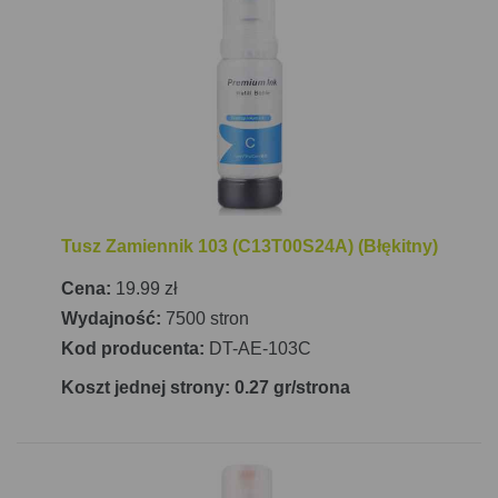
kolorze. Drukarka nie posiada automatycznego
druku dwustronnego, ale funkcję tę można
realizować ręcznie.
Łączność z urządzeniem jest niezwykle prosta
dzięki wbudowanemu modułowi Wi-Fi oraz portowi
USB. Drukarka wspiera również mobilne
drukowanie za pośrednictwem aplikacji Epson
Tusz Zamiennik 103 (C13T00S24A) (Błękitny)
Smart Panel, co pozwala na drukowanie,
konfigurowanie i monitorowanie urządzenia
Cena:
19.99 zł
bezpośrednio z telefonu czy tabletu. Tylny podajnik
Wydajność:
7500 stron
papieru mieści do 100 arkuszy, a pojemność
Kod producenta:
DT-AE-103C
wyjściowa wynosi 30 arkuszy. Urządzenie jest
Koszt jednej strony: 0.27 gr/strona
kompaktowe, jego wymiary to
375 mm x 347 mm x
179 mm (szerokość x głębokość x wysokość)
, a
waga wynosi 3,9 kg. Dzięki tym cechom, Epson
EcoTank L3251 jest idealnym rozwiązaniem dla