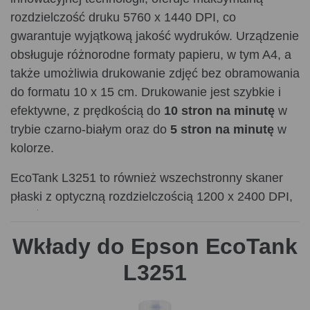
rozdzielczość druku 5760 x 1440 DPI, co
gwarantuje wyjątkową jakość wydruków. Urządzenie
obsługuje różnorodne formaty papieru, w tym A4, a
także umożliwia drukowanie zdjęć bez obramowania
do formatu 10 x 15 cm. Drukowanie jest szybkie i
efektywne, z prędkością do
10 stron na minutę
w
trybie czarno-białym oraz do
5 stron na minutę
w
kolorze.
EcoTank L3251 to również wszechstronny skaner
płaski z optyczną rozdzielczością 1200 x 2400 DPI,
umożliwiający skanowanie w kolorze. Pojemniki na
atrament o dużej pojemności można łatwo
Wkłady do Epson EcoTank
uzupełniać, co eliminuje konieczność częstego
L3251
zakupu kartridży. W zestawie znajdziemy atrament
wystarczający nawet na 3 lata, co pozwala na
wydrukowanie do 8100 stron w czerni i 6500 stron w