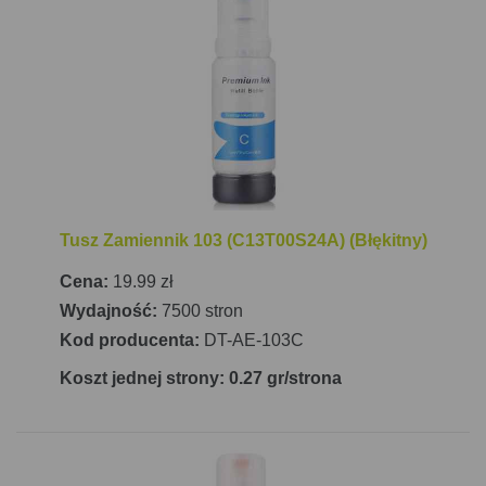
5 stron na minutę w kolorze.
Drukarka Epson EcoTank L5290 oferuje szerokie
możliwości łączności, w tym Wi-Fi, port USB oraz
sieć LAN, co umożliwia łatwe zintegrowanie z
istniejącą infrastrukturą biurową lub domową. Dzięki
funkcjom mobilnego drukowania, takim jak Apple
AirPrint i Epson Connect, można z łatwością
Tusz Zamiennik 103 (C13T00S24A) (Błękitny)
drukować dokumenty i zdjęcia bezpośrednio z
telefonów komórkowych, tabletów czy laptopów.
Cena:
19.99 zł
Urządzenie wyposażone jest w kolorowy
Wydajność:
7500 stron
wyświetlacz LCD o przekątnej 3,7 cm, co ułatwia
Kod producenta:
DT-AE-103C
nawigację i sterowanie funkcjami drukarki. Wymiary
Koszt jednej strony: 0.27 gr/strona
drukarki to 375 mm x 347 mm x 237 mm (szerokość
x głębokość x wysokość), a jej waga wynosi 5 kg.
Dzięki tym kompaktowym wymiarom, łatwo znajdzie
swoje miejsce w każdym biurze czy domu.