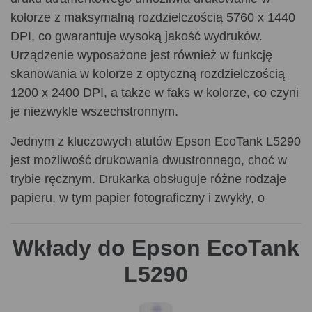
kolorze z maksymalną rozdzielczością 5760 x 1440
DPI, co gwarantuje wysoką jakość wydruków.
Urządzenie wyposażone jest również w funkcję
skanowania w kolorze z optyczną rozdzielczością
1200 x 2400 DPI, a także w faks w kolorze, co czyni
je niezwykle wszechstronnym.
Jednym z kluczowych atutów Epson EcoTank L5290
jest możliwość drukowania dwustronnego, choć w
trybie ręcznym. Drukarka obsługuje różne rodzaje
papieru, w tym papier fotograficzny i zwykły, o
gramaturze od 64 do 300 g/m². Maksymalny rozmiar
papieru to A4. Urządzenie posiada automatyczny
Wkłady do Epson EcoTank
podajnik dokumentów na 30 arkuszy oraz tylny
L5290
podajnik papieru na 100 arkuszy, co zapewnia dużą
elastyczność w codziennej pracy. Prędkość
drukowania wynosi do 10 stron na minutę w czerni i