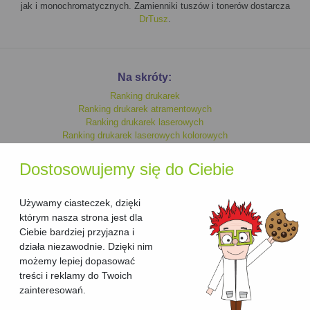
jak i monochromatycznych. Zamienniki tuszów i tonerów dostarcza
DrTusz
.
Na skróty:
Ranking drukarek
Ranking drukarek atramentowych
Ranking drukarek laserowych
Ranking drukarek laserowych kolorowych
Ranking drukarek monochromatycznych
Ranking drukarek kolorowych
Dostosowujemy się do Ciebie
Ranking drukarek laserowych
Ranking drukarek atramentowych kolorowych
Ranking drukarek atramentowych monochromatycznych
Używamy ciasteczek, dzięki
którym nasza strona jest dla
Ciebie bardziej przyjazna i
Ranking urzadzen wielofunkcyjnych
działa niezawodnie. Dzięki nim
Ranking urzadzen wielofunkcyjnych laserowych
możemy lepiej dopasować
Ranking urzadzen wielofunkcyjnych laserowych kolorowych
treści i reklamy do Twoich
Ranking urzadzen wielofunkcyjnych kolorowych
Ranking urzadzen wielofunkcyjnych atramentowych kolorowych
zainteresowań.
Ranking urzadzen wielofunkcyjnych atramentowych