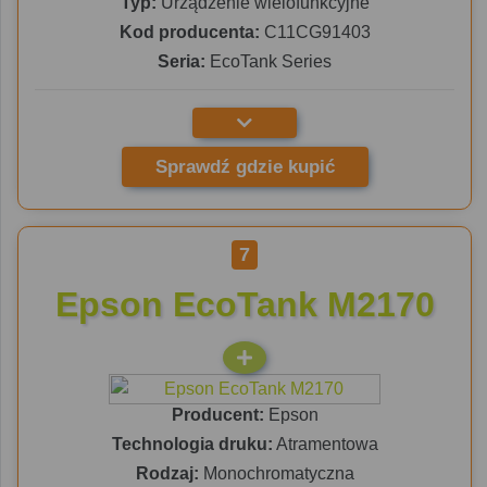
Typ:
Urządzenie wielofunkcyjne
Kod producenta:
C11CG91403
Seria:
EcoTank Series
Sprawdź gdzie kupić
7
Epson EcoTank M2170
Producent:
Epson
Technologia druku:
Atramentowa
Rodzaj:
Monochromatyczna