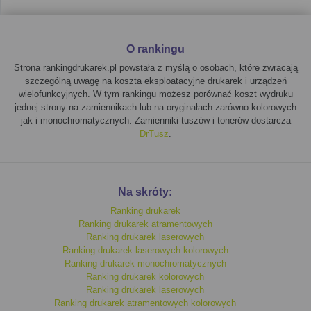
wielofunkcyjne atramentowe
monochromatyczne?
O rankingu
Tego rodzaju urządzenia świetnie sprawdzą się w miejscach, gdzie
liczy się przede wszystkim
wydajność
i ekonomia. Doskonałe dla
Strona rankingdrukarek.pl powstała z myślą o osobach, które zwracają
osób, które nie potrzebują
kolorowego druku
, a stawiają na
szczególną uwagę na koszta eksploatacyjne drukarek i urządzeń
prostotę i efektywność.
Monochromatyczne
urządzenia
wielofunkcyjnych. W tym rankingu możesz porównać koszt wydruku
wielofunkcyjne doskonale nadają się do druku dokumentów
jednej strony na zamiennikach lub na oryginałach zarówno kolorowych
jak i monochromatycznych. Zamienniki tuszów i tonerów dostarcza
tekstowych, raportów oraz innych czarno-białych materiałów. Jeśli
DrTusz
.
szukasz
funkcjonalności
i niskich kosztów eksploatacji, te drukarki
mogą być dla Ciebie.
Drukarka wielofunkcyjna - wybierz
Na skróty:
dobrze
Ranking drukarek
Ranking drukarek atramentowych
Wybór odpowiedniego
urządzenia wielofunkcyjnego
Ranking drukarek laserowych
atramentowego monochromatycznego
to decyzja, która może
Ranking drukarek laserowych kolorowych
znacząco wpłynąć na codzienną pracę.
Niskie koszty wydruku
,
Ranking drukarek monochromatycznych
funkcja
skanowania i kopiowania
oraz
wysoka jakość
Ranking drukarek kolorowych
dokumentów to zalety, które przemawiają za tym typem urządzeń.
Ranking drukarek laserowych
Pamiętaj o możliwości porównania
kosztów eksploatacji
dzięki
Ranking drukarek atramentowych kolorowych