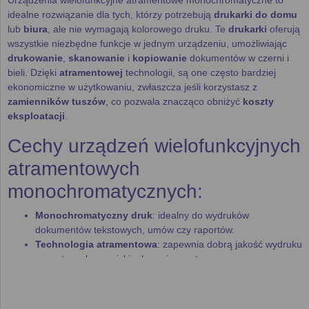
idealne rozwiązanie dla tych, którzy potrzebują
drukarki do domu
lub
biura
, ale nie wymagają kolorowego druku. Te
drukarki
oferują
wszystkie niezbędne funkcje w jednym urządzeniu, umożliwiając
drukowanie
,
skanowanie
i
kopiowanie
dokumentów w czerni i
bieli. Dzięki
atramentowej
technologii, są one często bardziej
ekonomiczne w użytkowaniu, zwłaszcza jeśli korzystasz z
zamienników tuszów
, co pozwala znacząco obniżyć
koszty
eksploatacji
.
Cechy urządzeń wielofunkcyjnych
atramentowych
monochromatycznych:
Monochromatyczny druk
: idealny do wydruków
dokumentów tekstowych, umów czy raportów.
Technologia atramentowa
: zapewnia dobrą jakość wydruku
przy stosunkowo niskim koszcie na stronę.
Funkcjonalność
: obsługa
skanowania
,
kopiowania
oraz
drukowania
w jednym urządzeniu.
Koszty eksploatacji
: możliwość porównania kosztów