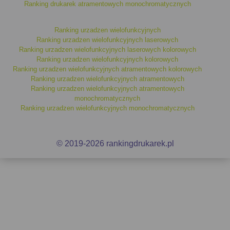
tabelom zamienników i oryginałów oraz o funkcji dodawania
Ranking drukarek atramentowych monochromatycznych
urządzeń do porównania, aby znaleźć rozwiązanie, które najlepiej
pasuje do Twoich potrzeb.
Ranking urzadzen wielofunkcyjnych
Ranking urzadzen wielofunkcyjnych laserowych
Nie zapomnij też sprawdzić innych kategorii, aby znaleźć
Ranking urzadzen wielofunkcyjnych laserowych kolorowych
najbardziej odpowiednią
drukarkę atramentową
lub
urządzenie
Ranking urzadzen wielofunkcyjnych kolorowych
wielofunkcyjne laserowe
na naszej stronie!
Ranking urzadzen wielofunkcyjnych atramentowych kolorowych
Ranking urzadzen wielofunkcyjnych atramentowych
Ranking urzadzen wielofunkcyjnych atramentowych
monochromatycznych
Ranking urzadzen wielofunkcyjnych monochromatycznych
© 2019-2026 rankingdrukarek.pl