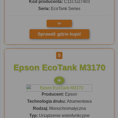
Kod producenta:
C11CG27403
Seria:
EcoTank Series
Sprawdź gdzie kupić
5
Epson EcoTank M3170
Producent:
Epson
Technologia druku:
Atramentowa
Rodzaj:
Monochromatyczna
Typ:
Urządzenie wielofunkcyjne