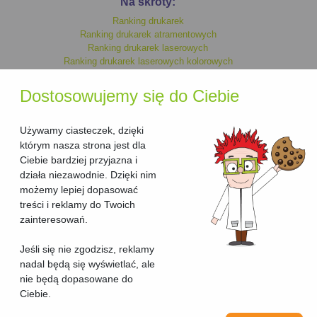
Na skróty:
Ranking drukarek
Ranking drukarek atramentowych
Ranking drukarek laserowych
Ranking drukarek laserowych kolorowych
Ranking drukarek monochromatycznych
Ranking drukarek kolorowych
Dostosowujemy się do Ciebie
Ranking drukarek laserowych
Ranking drukarek atramentowych kolorowych
Ranking drukarek atramentowych monochromatycznych
Używamy ciasteczek, dzięki
którym nasza strona jest dla
Ciebie bardziej przyjazna i
Ranking urzadzen wielofunkcyjnych
działa niezawodnie. Dzięki nim
Ranking urzadzen wielofunkcyjnych laserowych
możemy lepiej dopasować
Ranking urzadzen wielofunkcyjnych laserowych kolorowych
treści i reklamy do Twoich
Ranking urzadzen wielofunkcyjnych kolorowych
Ranking urzadzen wielofunkcyjnych atramentowych kolorowych
zainteresowań.
Ranking urzadzen wielofunkcyjnych atramentowych
Ranking urzadzen wielofunkcyjnych atramentowych
Jeśli się nie zgodzisz, reklamy
monochromatycznych
nadal będą się wyświetlać, ale
Ranking urzadzen wielofunkcyjnych monochromatycznych
nie będą dopasowane do
Ciebie.