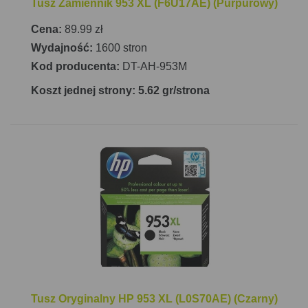
Tusz Zamiennik 953 XL (F6U17AE) (Purpurowy)
Cena:
89.99 zł
Wydajność:
1600 stron
Kod producenta:
DT-AH-953M
Koszt jednej strony: 5.62 gr/strona
Tusz Oryginalny HP 953 XL (L0S70AE) (Czarny)