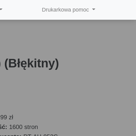
Drukarkowa pomoc
(Błękitny)
99 zł
ść:
1600 stron