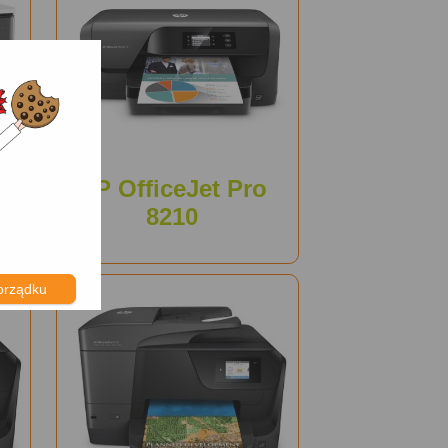
HP OfficeJet Pro
8210
orządku