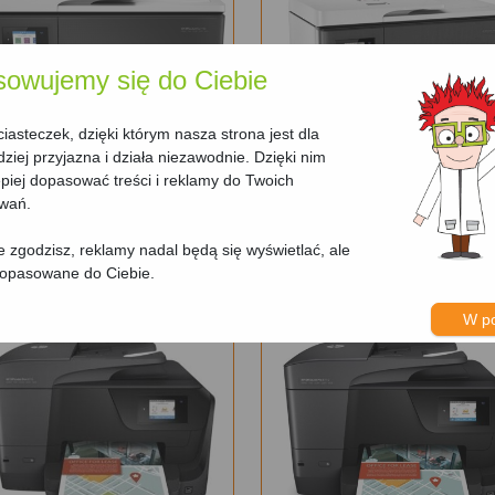
sowujemy się do Ciebie
asteczek, dzięki którym nasza strona jest dla
dziej przyjazna i działa niezawodnie. Dzięki nim
iej dopasować treści i reklamy do Twoich
HP OfficeJet Pro
HP OfficeJet Pro
owań.
7730
7740
nie zgodzisz, reklamy nadal będą się wyświetlać, ale
dopasowane do Ciebie.
W p