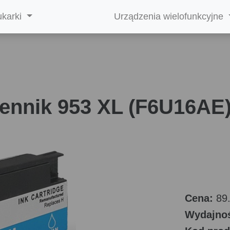
ukarki
Urządzenia wielofunkcyjne
ennik 953 XL (F6U16AE) 
Cena:
89.
Wydajno