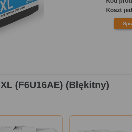
Kod prod
Koszt je
Spr
XL (F6U16AE) (Błękitny)