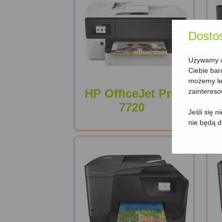
Dosto
Używamy ci
Ciebie bar
możemy lep
HP OfficeJet Pro
zainteres
7720
Jeśli się 
nie będą 