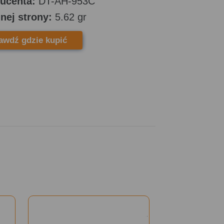
ucenta:
DT-AH-953C
dnej strony:
5.62 gr
awdź gdzie kupić