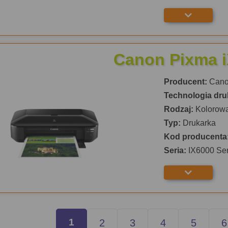
Canon Pixma 
Producent:
Can
Technologia dru
Rodzaj:
Kolorow
Typ:
Drukarka
Kod producenta
Seria:
IX6000 Ser
1
2
3
4
5
6