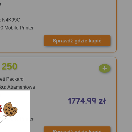
a
:
N4K99C
00 Mobile Printer
Sprawdź gdzie kupić
 250
tt Packard
ku:
Atramentowa
a
1774.99 zł
:
CZ992A
00 Mobile Printer
Sprawdź gdzie kupić