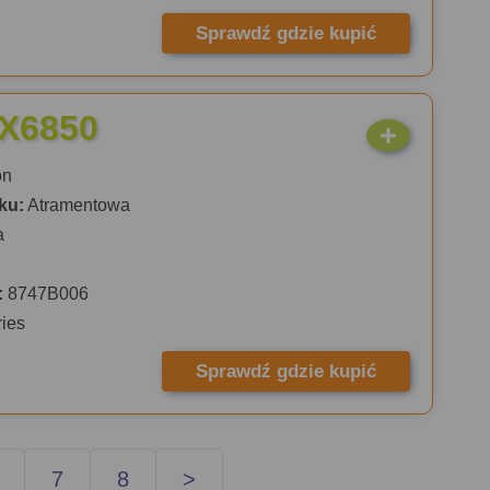
Sprawdź gdzie kupić
iX6850
on
ku:
Atramentowa
a
:
8747B006
ies
Sprawdź gdzie kupić
7
8
>