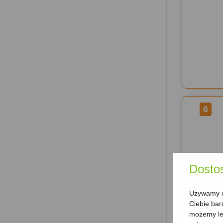
6
Dosto
Używamy ci
Ciebie bar
możemy lep