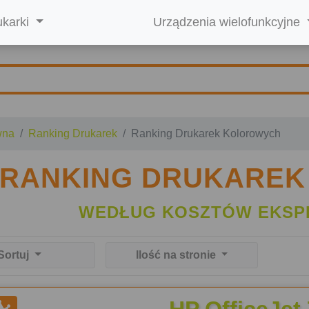
ukarki
Urządzenia wielofunkcyjne
wna
Ranking Drukarek
Ranking Drukarek Kolorowych
RANKING DRUKARE
WEDŁUG KOSZTÓW EKSP
Sortuj
Ilość na stronie