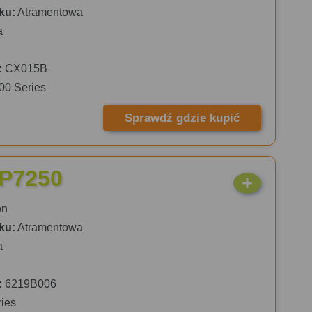
ku:
Atramentowa
a
:
CX015B
00 Series
Sprawdź gdzie kupić
iP7250
on
ku:
Atramentowa
a
:
6219B006
ies