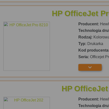
HP OfficeJet P
Producent:
Hewle
Technologia dru
Rodzaj:
Kolorow
Typ:
Drukarka
Kod producenta
Seria:
Officejet P
HP OfficeJet
Producent:
Hewle
Technologia dru