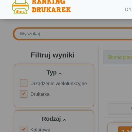
Dr
Filtruj wyniki
Strona gło
Typ
Urządzenie wielofunkcyjne
Drukarka
Rodzaj
Kolorowa