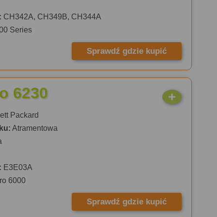
:
CH342A, CH349B, CH344A
00 Series
Sprawdź gdzie kupić
ro 6230
tt Packard
ku:
Atramentowa
a
:
E3E03A
Pro 6000
Sprawdź gdzie kupić