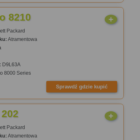
ro 8210
tt Packard
ku:
Atramentowa
a
:
D9L63A
ro 8000 Series
Sprawdź gdzie kupić
 202
tt Packard
ku:
Atramentowa