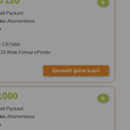
 7110
tt Packard
ku:
Atramentowa
a
:
CR768A
110 Wide Format ePrinter
Sprawdź gdzie kupić
1000
tt Packard
ku:
Atramentowa
a