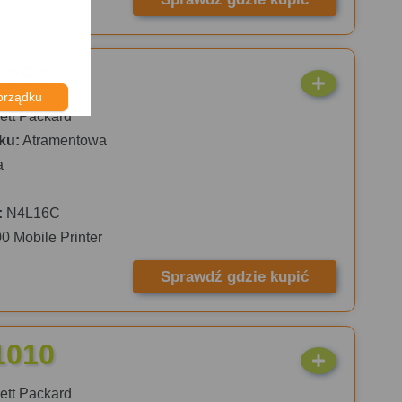
 252
orządku
tt Packard
ku:
Atramentowa
a
:
N4L16C
00 Mobile Printer
Sprawdź gdzie kupić
1010
tt Packard