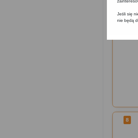
zainteres
Jeśli się 
nie będą 
7
8