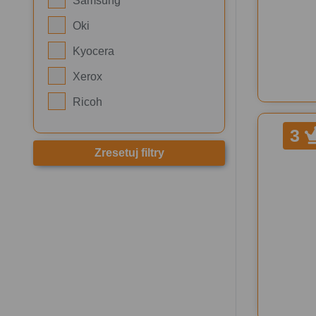
Samsung
Oki
Kyocera
Xerox
Ricoh
3
Zresetuj filtry