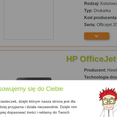
Rodzaj:
Kolorow
Typ:
Drukarka
Kod producenta
Seria:
Officejet 2
HP OfficeJet
Producent:
Hewle
Technologia dru
Rodzaj:
Kolorow
sowujemy się do Ciebie
Typ:
Drukarka
Kod producenta
asteczek, dzięki którym nasza strona jest dla
Seria:
Officejet 2
dziej przyjazna i działa niezawodnie. Dzięki nim
iej dopasować treści i reklamy do Twoich