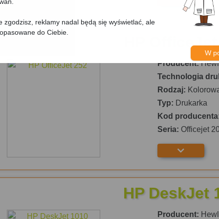
owań.
nie zgodzisz, reklamy nadal będą się wyświetlać, ale
dopasowane do Ciebie.
HP OfficeJet
W p
Producent:
Hewle
Technologia dru
Rodzaj:
Kolorow
Typ:
Drukarka
Kod producenta
Seria:
Officejet 2
HP DeskJet 
Producent:
Hewle