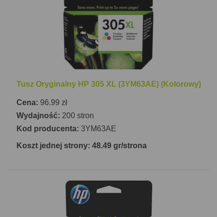
kolorze odbywa się z maksymalną rozdzielczością
300 x 300 DPI, przy prędkości 6 kopii na minutę.
Dodatkowo, urządzenie oferuje funkcję faksu w
kolorze.
HP DeskJet Plus 4120 obsługuje różne typy
papieru, w tym koperty, papier fotograficzny oraz
Tusz Oryginalny HP 305 XL (3YM63AE) (Kolorowy)
zwykły papier o gramaturze od 60 do 300 g/m².
Maksymalny rozmiar papieru wynosi A4. Urządzenie
Cena:
96.99 zł
posiada jeden podajnik na 60 arkuszy oraz
Wydajność:
200 stron
pojemność wyjściową na 25 arkuszy. Łączność
Kod producenta:
3YM63AE
bezprzewodowa Wi-Fi oraz port USB umożliwiają
Koszt jednej strony: 48.49 gr/strona
łatwe podłączenie drukarki do różnych urządzeń.
Dodatkowo, drukarka wspiera druk mobilny za
pomocą Apple AirPrint i Mopria Print Service.
Wymiary urządzenia to 428 mm x 332 mm x 200
mm (szerokość x głębokość x wysokość), a waga