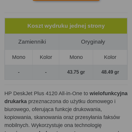
Koszt wydruku jednej strony
Zamienniki
Oryginały
Mono
Kolor
Mono
Kolor
-
-
43.75 gr
48.49 gr
HP DeskJet Plus 4120 All-in-One to
wielofunkcyjna
drukarka
przeznaczona do użytku domowego i
biurowego, oferująca funkcje drukowania,
kopiowania, skanowania oraz przesyłania faksów
mobilnych. Wykorzystuje ona technologię