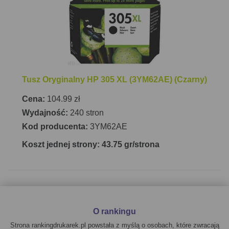
wynosi 4,82 kg. Cykl pracy drukarki wynosi od 100
do 300 stron miesięcznie, co sprawia, że jest
idealna do użytku domowego i biurowego.
Urządzenie jest wyposażone w wyświetlacz LCD
oraz kontrolę za pomocą przycisków.
Tusz Oryginalny HP 305 XL (3YM62AE) (Czarny)
Cena:
104.99 zł
Wydajność:
240 stron
Kod producenta:
3YM62AE
Koszt jednej strony: 43.75 gr/strona
O rankingu
Strona rankingdrukarek.pl powstała z myślą o osobach, które zwracają