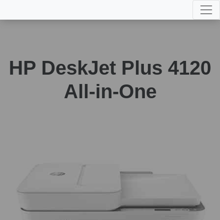
HP DeskJet Plus 4120
All-in-One