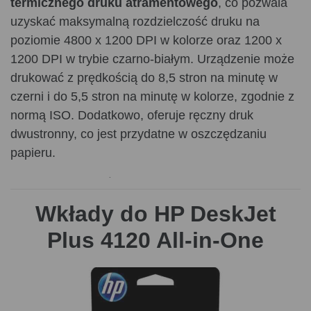
termicznego druku atramentowego
, co pozwala
uzyskać maksymalną rozdzielczość druku na
poziomie 4800 x 1200 DPI w kolorze oraz 1200 x
1200 DPI w trybie czarno-białym. Urządzenie może
drukować z prędkością do 8,5 stron na minutę w
czerni i do 5,5 stron na minutę w kolorze, zgodnie z
normą ISO. Dodatkowo, oferuje ręczny druk
dwustronny, co jest przydatne w oszczędzaniu
papieru.
Drukarka wyposażona jest w
automatyczny
podajnik dokumentów (ADF)
mieszczący 35
Wkłady do HP DeskJet
arkuszy, co ułatwia skanowanie i kopiowanie
Plus 4120 All-in-One
wielostronicowych dokumentów. Skaner płaski z
technologią CIS zapewnia optyczną rozdzielczość
skanowania 1200 x 1200 DPI, a maksymalny obszar
skanowania wynosi 216 x 297 mm. Kopiowanie w