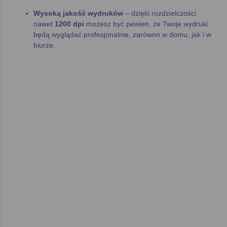
Wysoką jakość wydruków
– dzięki rozdzielczości
nawet
1200 dpi
możesz być pewien, że Twoje wydruki
będą wyglądać profesjonalnie, zarówno w domu, jak i w
biurze.
Szybkość druku
– wiele modeli osiąga prędkość nawet
do
20 stron na minutę
, co sprawia, że możesz szybko i
sprawnie obsługiwać większe zadania.
Ekonomiczność
– niezależnie od tego, czy korzystasz
z
oryginalnych tonerów
, czy
zamienników
,
drukowanie w kolorze może być tanie, jeśli wybierzesz
odpowiednią drukarkę. W naszym
rankingu drukarek
kolorowych
znajdziesz modele o
niskich kosztach
eksploatacji
.
Jak korzystać z naszego
rankingu drukarek kolorowych?
Nasz
ranking drukarek kolorowych
został stworzony z myślą
o ułatwieniu wyboru odpowiedniego urządzenia. W tej kategorii
znajdziesz zarówno
drukarki atramentowe
, jak i
laserowe
,