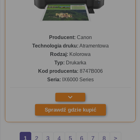
Producent:
Canon
Technologia druku:
Atramentowa
Rodzaj:
Kolorowa
Typ:
Drukarka
Kod producenta:
8747B006
Seria:
IX6000 Series
Sprawdź gdzie kupić
1
2
3
4
5
6
7
8
>