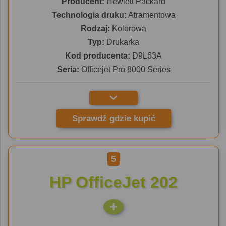
Producent:
Hewlett Packard
Technologia druku:
Atramentowa
Rodzaj:
Kolorowa
Typ:
Drukarka
Kod producenta:
D9L63A
Seria:
Officejet Pro 8000 Series
Sprawdź gdzie kupić
5
HP OfficeJet 202