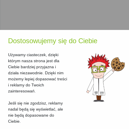
które oferują doskonałe rezultaty w
kolorowym druku
. Każda
drukarka opisana jest na podstawie kluczowych parametrów:
Producent
: Znajdziesz tu
HP
,
Brother
,
Canon
i inne
czołowe marki, które od lat dominują na rynku
kolorowych drukarek.
Technologia druku
: Możesz wybierać pomiędzy
Dostosowujemy się do Ciebie
atramentowymi drukarkami
kolorowymi, które świetnie
sprawdzą się w drukowaniu zdjęć, a
laserowymi
drukarkami kolorowymi
, idealnymi do szybkiego i
Używamy ciasteczek, dzięki
wydajnego drukowania dokumentów.
którym nasza strona jest dla
Rodzaj urządzenia
: W tej kategorii znajdziesz wyłącznie
Ciebie bardziej przyjazna i
drukarki, więc jeśli szukasz urządzenia
działa niezawodnie. Dzięki nim
wielofunkcyjnego, możesz przejść bezpośrednio do
możemy lepiej dopasować treści
rankingu urządzeń wielofunkcyjnych kolorowych
.
i reklamy do Twoich
zainteresowań.
Funkcje, które ułatwią wybór
Jeśli się nie zgodzisz, reklamy
idealnej drukarki
nadal będą się wyświetlać, ale
nie będą dopasowane do
Nasza strona oferuje szereg przydatnych narzędzi, które
Ciebie.
pomogą Ci znaleźć najlepszą
drukarkę kolorową
: