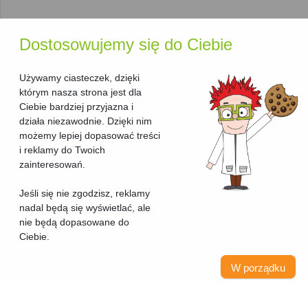
dużych ilościach druku.
Rodzaj druku
: Możesz wybierać spośród
drukarek
monochromatycznych
, które drukują w czerni i bieli,
Dostosowujemy się do Ciebie
oraz
drukarek kolorowych
do bardziej złożonych
zadań.
Typ urządzenia
: W tej sekcji znajdziesz wyłącznie
Używamy ciasteczek, dzięki
drukarki laserowe. Jeśli poszukujesz urządzeń o
którym nasza strona jest dla
szerszych możliwościach, takich jak skanowanie i
Ciebie bardziej przyjazna i
kopiowanie, sprawdź nasz
ranking urządzeń
działa niezawodnie. Dzięki nim
wielofunkcyjnych laserowych
.
możemy lepiej dopasować treści
Kod producenta i seria
: Te informacje pozwalają łatwo
i reklamy do Twoich
zidentyfikować model, co jest szczególnie przydatne
zainteresowań.
przy szukaniu akcesoriów lub materiałów
eksploatacyjnych.
Jeśli się nie zgodzisz, reklamy
nadal będą się wyświetlać, ale
Przydatne narzędzia
nie będą dopasowane do
Ciebie.
ułatwiające wybór
Aby ułatwić Ci podjęcie decyzji, nasza strona oferuje kilka
W porządku
przydatnych funkcji:
Porównanie kosztów druku
: Po kliknięciu na