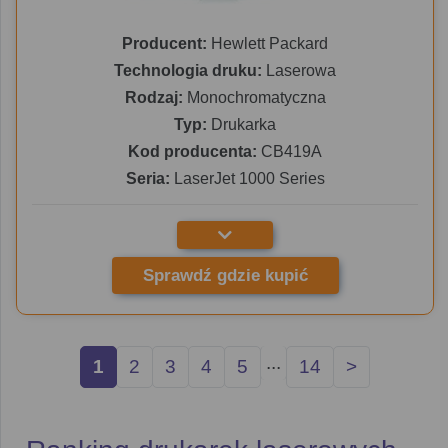
Producent:
Hewlett Packard
Technologia druku:
Laserowa
Rodzaj:
Monochromatyczna
Typ:
Drukarka
Kod producenta:
CB419A
Seria:
LaserJet 1000 Series
Sprawdź gdzie kupić
...
1
2
3
4
5
14
>