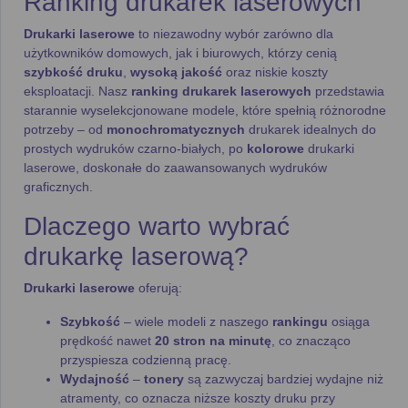
Ranking drukarek laserowych
Drukarki laserowe
to niezawodny wybór zarówno dla
użytkowników domowych, jak i biurowych, którzy cenią
szybkość druku
,
wysoką jakość
oraz niskie koszty
eksploatacji. Nasz
ranking drukarek laserowych
przedstawia
starannie wyselekcjonowane modele, które spełnią różnorodne
potrzeby – od
monochromatycznych
drukarek idealnych do
prostych wydruków czarno-białych, po
kolorowe
drukarki
laserowe, doskonałe do zaawansowanych wydruków
graficznych.
Dlaczego warto wybrać
drukarkę laserową?
Drukarki laserowe
oferują:
Szybkość
– wiele modeli z naszego
rankingu
osiąga
prędkość nawet
20 stron na minutę
, co znacząco
przyspiesza codzienną pracę.
Wydajność
–
tonery
są zazwyczaj bardziej wydajne niż
atramenty, co oznacza niższe koszty druku przy