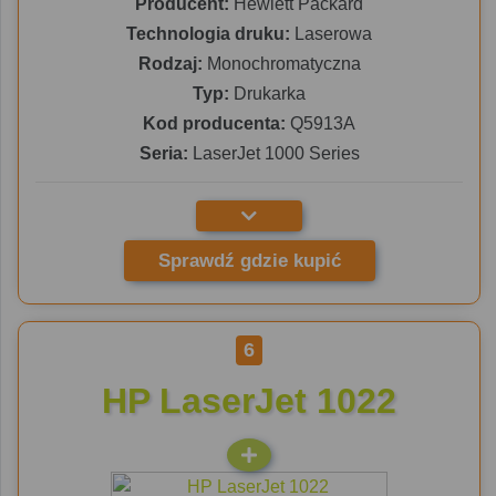
Producent:
Hewlett Packard
Technologia druku:
Laserowa
Rodzaj:
Monochromatyczna
Typ:
Drukarka
Kod producenta:
Q5913A
Seria:
LaserJet 1000 Series
Sprawdź gdzie kupić
6
HP LaserJet 1022