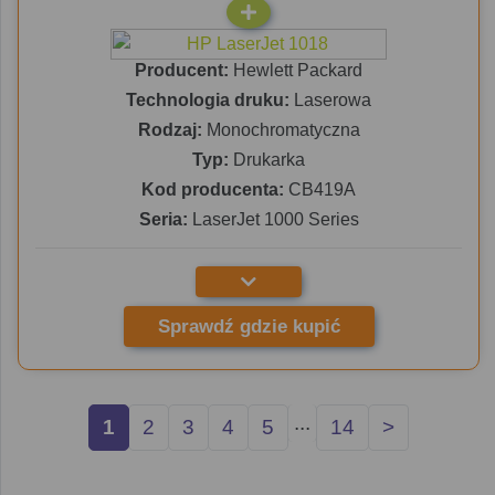
Producent:
Hewlett Packard
Technologia druku:
Laserowa
Rodzaj:
Monochromatyczna
Typ:
Drukarka
Kod producenta:
CB419A
Seria:
LaserJet 1000 Series
Sprawdź gdzie kupić
...
1
2
3
4
5
14
>