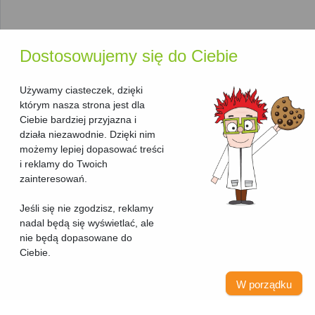
zapewnia szybkie i efektywne działanie, zwłaszcza przy
dużych ilościach druku.
Rodzaj druku
: Możesz wybierać spośród
drukarek
monochromatycznych
, które drukują w czerni i bieli,
Dostosowujemy się do Ciebie
oraz
drukarek kolorowych
do bardziej złożonych
zadań.
Używamy ciasteczek, dzięki
Typ urządzenia
: W tej sekcji znajdziesz wyłącznie
którym nasza strona jest dla
drukarki laserowe. Jeśli poszukujesz urządzeń o
Ciebie bardziej przyjazna i
szerszych możliwościach, takich jak skanowanie i
działa niezawodnie. Dzięki nim
kopiowanie, sprawdź nasz
ranking urządzeń
możemy lepiej dopasować treści
wielofunkcyjnych laserowych
.
i reklamy do Twoich
Kod producenta i seria
: Te informacje pozwalają łatwo
zainteresowań.
zidentyfikować model, co jest szczególnie przydatne
przy szukaniu akcesoriów lub materiałów
Jeśli się nie zgodzisz, reklamy
eksploatacyjnych.
nadal będą się wyświetlać, ale
Przydatne narzędzia
nie będą dopasowane do
Ciebie.
ułatwiające wybór
W porządku
Aby ułatwić Ci podjęcie decyzji, nasza strona oferuje kilka
przydatnych funkcji: