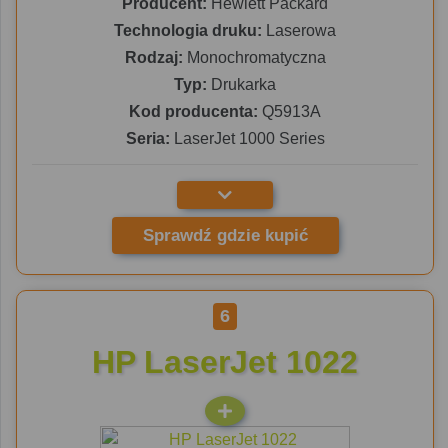
Producent:
Hewlett Packard
Technologia druku:
Laserowa
Rodzaj:
Monochromatyczna
Typ:
Drukarka
Kod producenta:
Q5913A
Seria:
LaserJet 1000 Series
Sprawdź gdzie kupić
6
HP LaserJet 1022