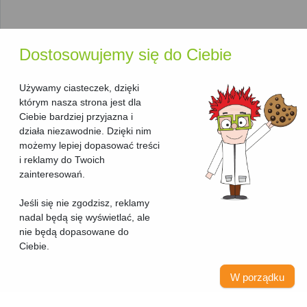
zapewnia szybkie i efektywne działanie, zwłaszcza przy
dużych ilościach druku.
Rodzaj druku
: Możesz wybierać spośród
drukarek
monochromatycznych
, które drukują w czerni i bieli,
Dostosowujemy się do Ciebie
oraz
drukarek kolorowych
do bardziej złożonych
zadań.
Używamy ciasteczek, dzięki
Typ urządzenia
: W tej sekcji znajdziesz wyłącznie
którym nasza strona jest dla
drukarki laserowe. Jeśli poszukujesz urządzeń o
Ciebie bardziej przyjazna i
szerszych możliwościach, takich jak skanowanie i
działa niezawodnie. Dzięki nim
kopiowanie, sprawdź nasz
ranking urządzeń
możemy lepiej dopasować treści
wielofunkcyjnych laserowych
.
i reklamy do Twoich
Kod producenta i seria
: Te informacje pozwalają łatwo
zainteresowań.
zidentyfikować model, co jest szczególnie przydatne
przy szukaniu akcesoriów lub materiałów
Jeśli się nie zgodzisz, reklamy
eksploatacyjnych.
nadal będą się wyświetlać, ale
Przydatne narzędzia
nie będą dopasowane do
Ciebie.
ułatwiające wybór
W porządku
Aby ułatwić Ci podjęcie decyzji, nasza strona oferuje kilka
przydatnych funkcji: