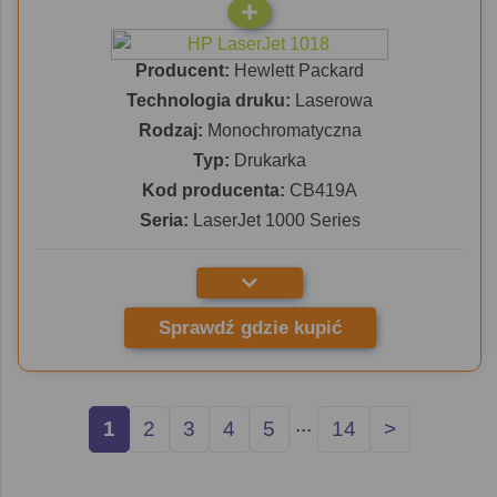
Producent:
Hewlett Packard
Technologia druku:
Laserowa
Rodzaj:
Monochromatyczna
Typ:
Drukarka
Kod producenta:
CB419A
Seria:
LaserJet 1000 Series
Sprawdź gdzie kupić
...
1
2
3
4
5
14
>