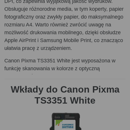
DPI, co zapewnia wyjątkową jakość wydruków.
Obsługuje różnorodne media, w tym koperty, papier
fotograficzny oraz zwykły papier, do maksymalnego
rozmiaru A4. Warto również zwrócić uwagę na
możliwość drukowania mobilnego, dzięki obsłudze
Apple AirPrint i Samsung Mobile Print, co znacząco
ułatwia pracę z urządzeniem.
Canon Pixma TS3351 White jest wyposażona w
funkcję skanowania w kolorze z optyczną
rozdzielczością 600 x 1200 DPI, co pozwala na
precyzyjne odwzorowanie dokumentów i zdjęć.
Wkłady do Canon Pixma
Drukarka posiada płaski skaner, który umożliwia
TS3351 White
łatwe skanowanie różnych materiałów. Kopiowanie
w kolorze to kolejna zaleta tego urządzenia, choć
warto zaznaczyć, że nie obsługuje ono
automatycznego druku i kopiowania dwustronnego