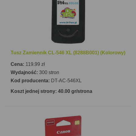
– jest to możliwe jedynie w trybie ręcznym.
Wbudowana łączność Wi-Fi pozwala na
bezproblemową integrację z siecią domową lub
biurową, a port USB umożliwia bezpośrednie
podłączenie do komputera.
Jeśli chodzi o obsługę papieru, Canon Pixma
Tusz Zamiennik CL-546 XL (8288B001) (Kolorowy)
TS3351 White wyposażona jest w podajnik na 60
arkuszy, co jest wystarczające dla codziennych
Cena:
119.99 zł
potrzeb domowych i biurowych. Urządzenie jest
Wydajność:
300 stron
kompaktowe, jego wymiary to 435 mm x 316 mm x
Kod producenta:
DT-AC-546XL
145 mm (szerokość x głębokość x wysokość), a
Koszt jednej strony: 40.00 gr/strona
waga wynosi 3,9 kg, co sprawia, że jest łatwe do
przenoszenia i ustawienia w dowolnym miejscu.
Wyświetlacz LCD ułatwia nawigację i zarządzanie
funkcjami urządzenia. Bez wątpienia Canon Pixma
TS3351 White to wszechstronna drukarka, która