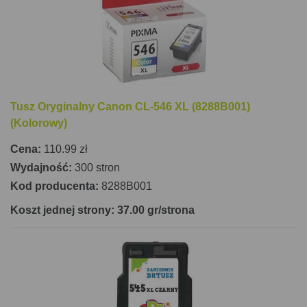
dzięki swoim funkcjom i kompaktowym wymiarom,
zadowoli każdego użytkownika szukającego
solidnego i łatwego w obsłudze urządzenia
wielofunkcyjnego.
Tusz Oryginalny Canon CL-546 XL (8288B001)
(Kolorowy)
Cena:
110.99 zł
Wydajność:
300 stron
Kod producenta:
8288B001
Koszt jednej strony: 37.00 gr/strona