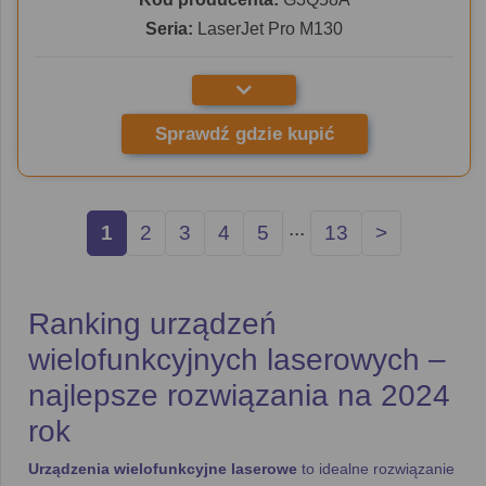
Seria:
LaserJet Pro M130
Sprawdź gdzie kupić
...
1
2
3
4
5
13
>
Ranking urządzeń
wielofunkcyjnych laserowych –
najlepsze rozwiązania na 2024
rok
Urządzenia wielofunkcyjne laserowe
to idealne rozwiązanie