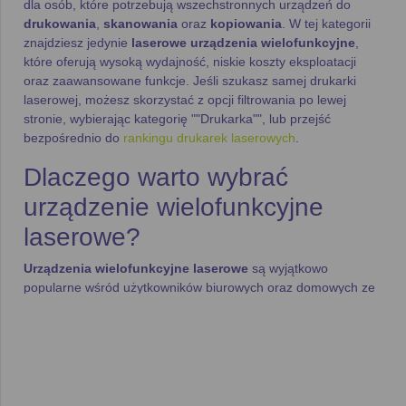
dla osób, które potrzebują wszechstronnych urządzeń do
drukowania
,
skanowania
oraz
kopiowania
. W tej kategorii
znajdziesz jedynie
laserowe urządzenia wielofunkcyjne
,
które oferują wysoką wydajność, niskie koszty eksploatacji
oraz zaawansowane funkcje. Jeśli szukasz samej drukarki
laserowej, możesz skorzystać z opcji filtrowania po lewej
stronie, wybierając kategorię ""Drukarka"", lub przejść
bezpośrednio do
rankingu drukarek laserowych
.
Dlaczego warto wybrać
urządzenie wielofunkcyjne
laserowe?
Urządzenia wielofunkcyjne laserowe
są wyjątkowo
popularne wśród użytkowników biurowych oraz domowych ze
względu na swoją wydajność i wszechstronność. Oferują:
Szybkość druku
– Nowoczesne
laserowe urządzenia
wielofunkcyjne
mogą drukować nawet do
20 stron na
minutę
, co znacząco przyspiesza obsługę dokumentów.
Niskie koszty eksploatacji
– Dzięki wydajnym