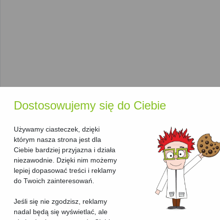
urządzenia idealnie dostosowanego do indywidualnych
potrzeb:
Producent
: W naszym rankingu znajdziesz
Brother
,
Canon
,
HP
i inne czołowe marki, które oferują
niezawodne rozwiązania w dziedzinie
urządzeń
wielofunkcyjnych laserowych
.
Technologia druku
: Wszystkie urządzenia w tej
kategorii korzystają z
technologii laserowej
, co
gwarantuje wydajny i szybki druk.
Dodatkowe funkcje
: Niektóre urządzenia oferują
Dostosowujemy się do Ciebie
funkcje, takie jak
skanowanie i kopiowanie
w wysokiej
rozdzielczości,
automatyczny podajnik papieru
oraz
Używamy ciasteczek, dzięki
Wi-Fi
.
którym nasza strona jest dla
Funkcje, które pomogą Ci
Ciebie bardziej przyjazna i działa
niezawodnie. Dzięki nim możemy
wybrać najlepsze urządzenie
lepiej dopasować treści i reklamy
do Twoich zainteresowań.
Aby ułatwić wybór odpowiedniego
urządzenia
wielofunkcyjnego
, nasza strona oferuje kilka przydatnych
Jeśli się nie zgodzisz, reklamy
funkcji:
nadal będą się wyświetlać, ale