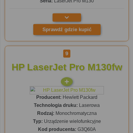
Seria:
LaserJet Pro M130
Sprawdź gdzie kupić
9
HP LaserJet Pro M130fw
Producent:
Hewlett Packard
Technologia druku:
Laserowa
Rodzaj:
Monochromatyczna
Typ:
Urządzenie wielofunkcyjne
Kod producenta:
G3Q60A