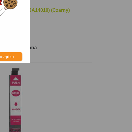
03 XL (C13T03A14010) (Czarny)
tron
DT-AE-603BK
y: 8.00 gr/strona
orządku