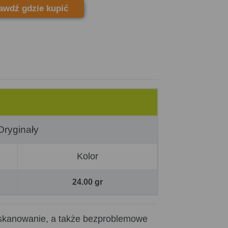
awdź gdzie kupić
Oryginały
Kolor
24.00 gr
 skanowanie, a także bezproblemowe