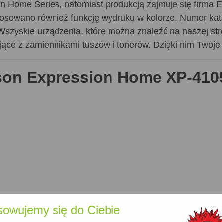
on Home Series, natomiast produkcją zajmuje się firma 
tosowano również funkcję wydruku w kolorze. Numer ka
Wszyskie urządzenia, które można znaleźć na naszej stro
ające z zamiennikami tuszów i tonerów. Dzięki nim Twoje
on Expression Home XP-410
sowujemy się do Ciebie