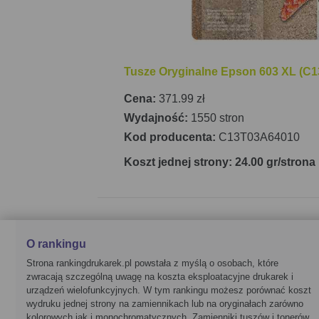
Tusze Oryginalne Epson 603 XL (C1
Cena:
371.99 zł
Wydajność:
1550 stron
Kod producenta:
C13T03A64010
Koszt jednej strony: 24.00 gr/strona
O rankingu
Strona rankingdrukarek.pl powstała z myślą o osobach, które
zwracają szczególną uwagę na koszta eksploatacyjne drukarek i
urządzeń wielofunkcyjnych. W tym rankingu możesz porównać koszt
wydruku jednej strony na zamiennikach lub na oryginałach zarówno
kolorowych jak i monochromatycznych. Zamienniki tuszów i tonerów