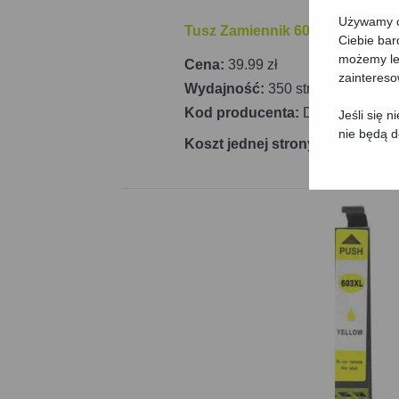
Używamy ci
Tusz Zamiennik 603 XL (C13T03
Ciebie bar
możemy lep
Cena:
39.99 zł
zainteres
Wydajność:
350 stron
Kod producenta:
DT-AE-603C
Jeśli się 
nie będą 
Koszt jednej strony: 11.43 gr/st