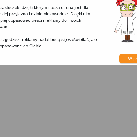
asteczek, dzięki którym nasza strona jest dla
A24010) (Błękitny)
Tusz Zamiennik 6
dziej przyjazna i działa niezawodnie. Dzięki nim
iej dopasować treści i reklamy do Twoich
Cena:
39.99 zł
owań.
Wydajność:
500 s
Kod producenta:
nie zgodzisz, reklamy nadal będą się wyświetlać, ale
dopasowane do Ciebie.
rona
Koszt jednej stron
W p