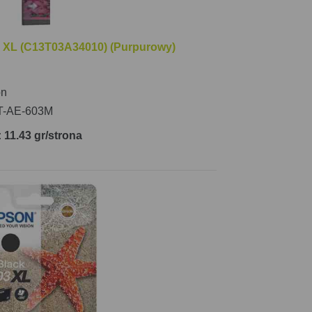
3 XL (C13T03A34010) (Purpurowy)
on
T-AE-603M
 11.43 gr/strona