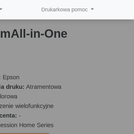
Drukarkowa pomoc
mAll-in-One
:
Epson
a druku:
Atramentowa
lorowa
enie wielofunkcyjne
centa:
-
ession Home Series