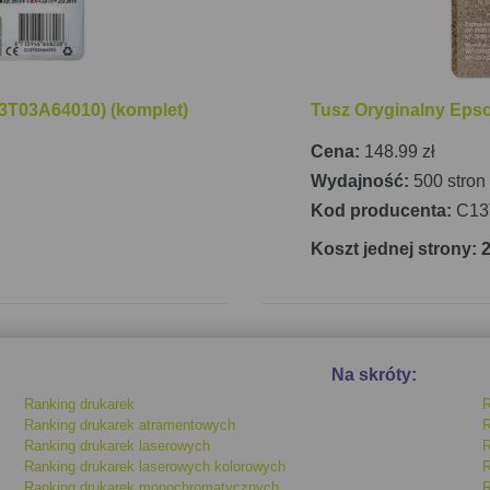
3T03A64010) (komplet)
Tusz Oryginalny Eps
Cena:
148.99 zł
Wydajność:
500 stron
Kod producenta:
C13
Koszt jednej strony: 
Na skróty:
Ranking drukarek
R
Ranking drukarek atramentowych
R
Ranking drukarek laserowych
R
Ranking drukarek laserowych kolorowych
R
Ranking drukarek monochromatycznych
R