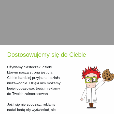
urządzenia idealnie dostosowanego do indywidualnych
potrzeb:
Producent
: W naszym rankingu znajdziesz
Brother
,
Canon
,
HP
i inne czołowe marki, które oferują
niezawodne rozwiązania w dziedzinie
urządzeń
wielofunkcyjnych laserowych
.
Technologia druku
: Wszystkie urządzenia w tej
kategorii korzystają z
technologii laserowej
, co
gwarantuje wydajny i szybki druk.
Dodatkowe funkcje
: Niektóre urządzenia oferują
Dostosowujemy się do Ciebie
funkcje, takie jak
skanowanie i kopiowanie
w wysokiej
rozdzielczości,
automatyczny podajnik papieru
oraz
Używamy ciasteczek, dzięki
Wi-Fi
.
którym nasza strona jest dla
Funkcje, które pomogą Ci
Ciebie bardziej przyjazna i działa
niezawodnie. Dzięki nim możemy
wybrać najlepsze urządzenie
lepiej dopasować treści i reklamy
do Twoich zainteresowań.
Aby ułatwić wybór odpowiedniego
urządzenia
wielofunkcyjnego
, nasza strona oferuje kilka przydatnych
Jeśli się nie zgodzisz, reklamy
funkcji:
nadal będą się wyświetlać, ale