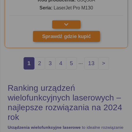
Seria:
LaserJet Pro M130
Sprawdź gdzie kupić
...
1
2
3
4
5
13
>
Ranking urządzeń
wielofunkcyjnych laserowych –
najlepsze rozwiązania na 2024
rok
Urządzenia wielofunkcyjne laserowe
to idealne rozwiązanie