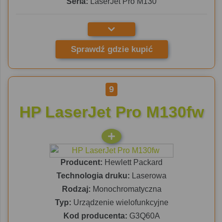
Seria:
LaserJet Pro M130
Sprawdź gdzie kupić
9
HP LaserJet Pro M130fw
Producent:
Hewlett Packard
Technologia druku:
Laserowa
Rodzaj:
Monochromatyczna
Typ:
Urządzenie wielofunkcyjne
Kod producenta:
G3Q60A