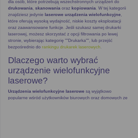
dla osób, które potrzebują wszechstronnych urządzeń do
drukowania
,
skanowania
oraz
kopiowania
. W tej kategorii
znajdziesz jedynie
laserowe urządzenia wielofunkcyjne
,
które oferują wysoką wydajność, niskie koszty eksploatacji
oraz zaawansowane funkcje. Jeśli szukasz samej drukarki
laserowej, możesz skorzystać z opcji filtrowania po lewej
stronie, wybierając kategorię ""Drukarka"", lub przejść
bezpośrednio do
rankingu drukarek laserowych
.
Dlaczego warto wybrać
urządzenie wielofunkcyjne
laserowe?
Urządzenia wielofunkcyjne laserowe
są wyjątkowo
popularne wśród użytkowników biurowych oraz domowych ze
względu na swoją wydajność i wszechstronność. Oferują:
Szybkość druku
– Nowoczesne
laserowe urządzenia
wielofunkcyjne
mogą drukować nawet do
20 stron na
minutę
, co znacząco przyspiesza obsługę dokumentów.
Niskie koszty eksploatacji
– Dzięki wydajnym