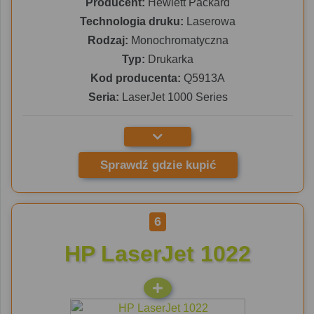
Producent:
Hewlett Packard
Technologia druku:
Laserowa
Rodzaj:
Monochromatyczna
Typ:
Drukarka
Kod producenta:
Q5913A
Seria:
LaserJet 1000 Series
Sprawdź gdzie kupić
6
HP LaserJet 1022