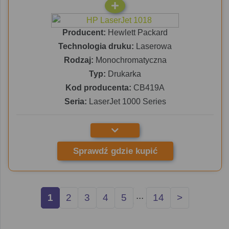
Producent:
Hewlett Packard
Technologia druku:
Laserowa
Rodzaj:
Monochromatyczna
Typ:
Drukarka
Kod producenta:
CB419A
Seria:
LaserJet 1000 Series
Sprawdź gdzie kupić
...
1
2
3
4
5
14
>