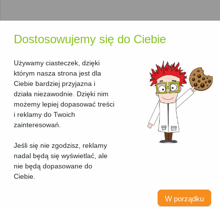
zapewnia szybkie i efektywne działanie, zwłaszcza przy
dużych ilościach druku.
Rodzaj druku
: Możesz wybierać spośród
drukarek
monochromatycznych
, które drukują w czerni i bieli,
Dostosowujemy się do Ciebie
oraz
drukarek kolorowych
do bardziej złożonych
zadań.
Używamy ciasteczek, dzięki
Typ urządzenia
: W tej sekcji znajdziesz wyłącznie
którym nasza strona jest dla
drukarki laserowe. Jeśli poszukujesz urządzeń o
Ciebie bardziej przyjazna i
szerszych możliwościach, takich jak skanowanie i
działa niezawodnie. Dzięki nim
kopiowanie, sprawdź nasz
ranking urządzeń
możemy lepiej dopasować treści
wielofunkcyjnych laserowych
.
i reklamy do Twoich
Kod producenta i seria
: Te informacje pozwalają łatwo
zainteresowań.
zidentyfikować model, co jest szczególnie przydatne
przy szukaniu akcesoriów lub materiałów
Jeśli się nie zgodzisz, reklamy
eksploatacyjnych.
nadal będą się wyświetlać, ale
Przydatne narzędzia
nie będą dopasowane do
Ciebie.
ułatwiające wybór
W porządku
Aby ułatwić Ci podjęcie decyzji, nasza strona oferuje kilka
przydatnych funkcji: