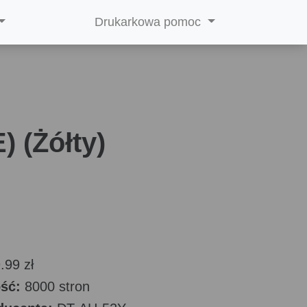
Drukarkowa pomoc
 (Żółty)
.99 zł
ość:
8000 stron