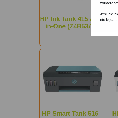
zainteres
Jeśli się 
HP Ink Tank 415 All-
nie będą 
in-One (Z4B53A)
Wi
HP Smart Tank 516
H