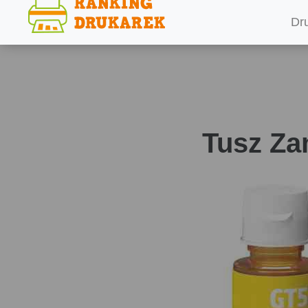
Dr
Tusz Za