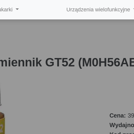
ukarki
Urządzenia wielofunkcyjne
miennik GT52 (M0H56AE)
Cena:
39
Wydajn