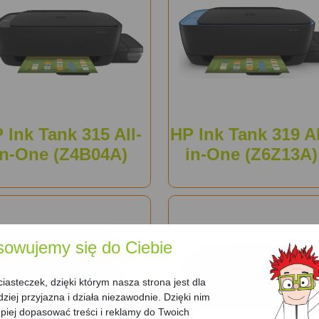
 Ink Tank 315 All-
HP Ink Tank 319 Al
in-One (Z4B04A)
in-One (Z6Z13A)
sowujemy się do Ciebie
asteczek, dzięki którym nasza strona jest dla
dziej przyjazna i działa niezawodnie. Dzięki nim
iej dopasować treści i reklamy do Twoich