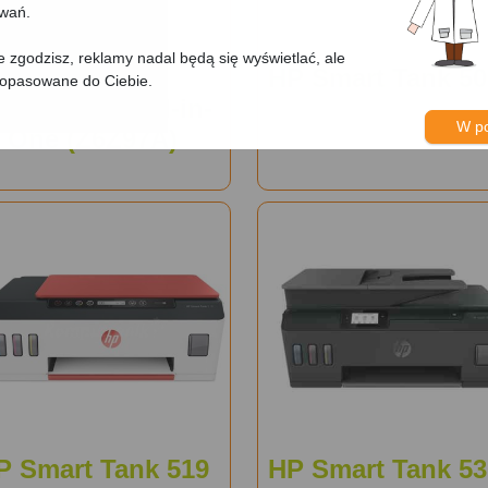
owań.
nie zgodzisz, reklamy nadal będą się wyświetlać, ale
HP Ink Tank
HP Smart Tank 50
dopasowane do Ciebie.
reless 419 All-in-
W p
One (Z6Z97A)
P Smart Tank 519
HP Smart Tank 53