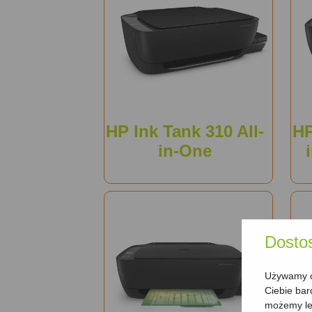
HP Ink Tank 310 All-
HP
in-One
Dosto
Używamy ci
Ciebie bar
możemy lep