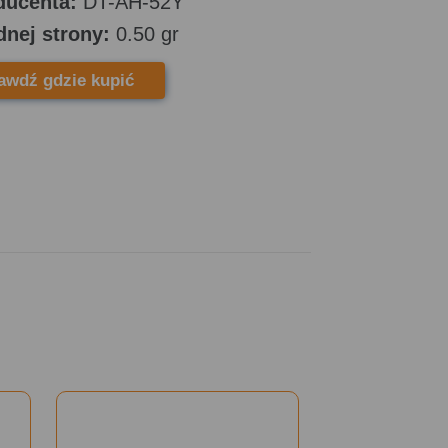
ducenta:
DT-AH-52Y
dnej strony:
0.50 gr
awdź gdzie kupić