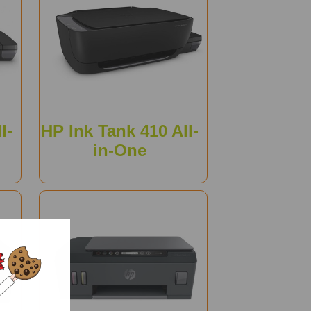
l-
HP Ink Tank 410 All-
in-One