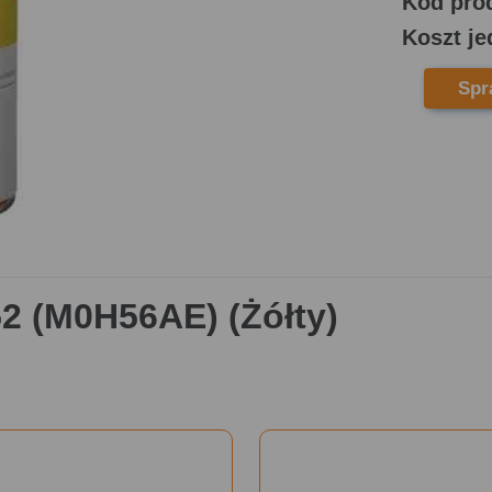
Kod pro
Koszt je
Spr
2 (M0H56AE) (Żółty)