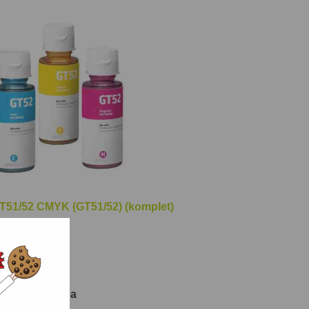
orowanie poziomu atramentu, a system
 400 do 800 stron miesięcznie, co
larnego drukowania dużej ilości
T51/52 CMYK (GT51/52) (komplet)
tron
T-AH-51/K
 0.48 gr/strona