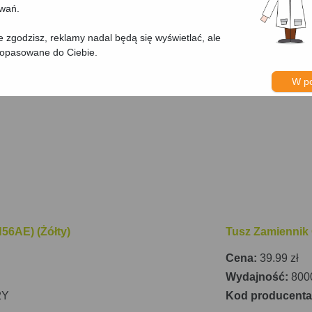
owań.
nie zgodzisz, reklamy nadal będą się wyświetlać, ale
dopasowane do Ciebie.
W p
56AE) (Żółty)
Tusz Zamiennik
Cena:
39.99 zł
Wydajność:
8000
2Y
Kod producent