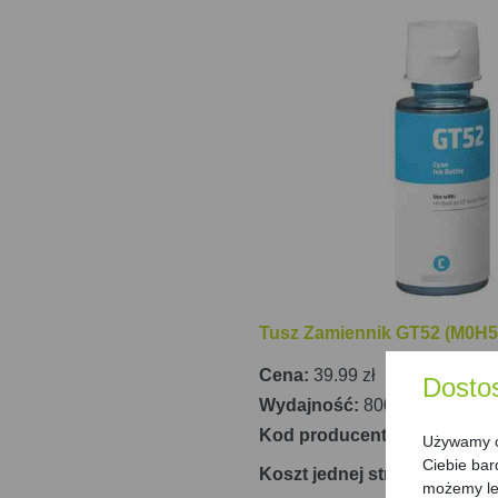
stron przy niskim koszcie na stronę. 
napełniania zapobiega rozlaniu, co uła
czyni ją idealnym wyborem dla użytko
dokumentów.
Tusz Zamiennik GT52 (M0H54
Cena:
39.99 zł
Dosto
Wydajność:
8000 stron
Kod producenta:
DT-AH-52
Używamy ci
Ciebie bar
Koszt jednej strony: 0.50 gr
możemy lep