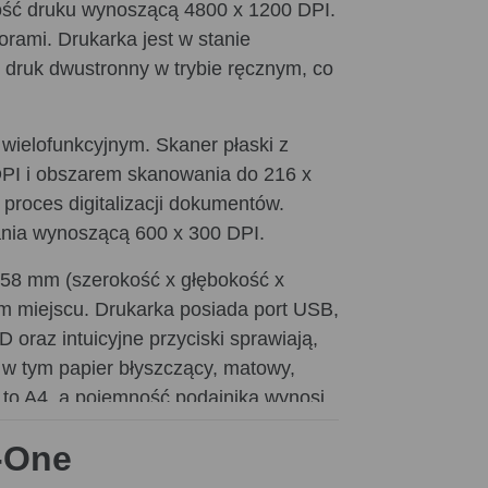
ość druku wynoszącą 4800 x 1200 DPI.
rami. Drukarka jest w stanie
e druk dwustronny w trybie ręcznym, co
wielofunkcyjnym. Skaner płaski z
DPI i obszarem skanowania do 216 x
proces digitalizacji dokumentów.
ania wynoszącą 600 x 300 DPI.
58 mm (szerokość x głębokość x
ym miejscu. Drukarka posiada port USB,
oraz intuicyjne przyciski sprawiają,
, w tym papier błyszczący, matowy,
 to A4, a pojemność podajnika wynosi
n-One
óre pozwalają na wydrukowanie tysięcy