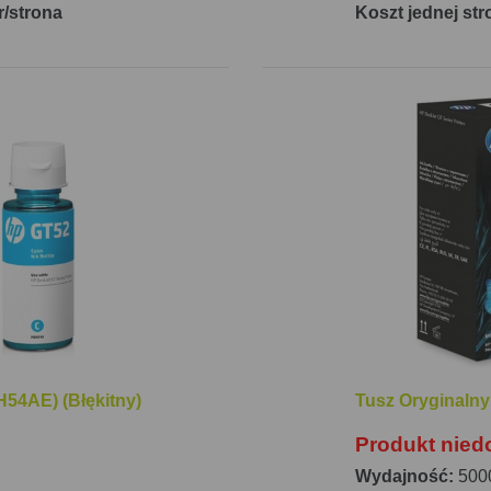
r/strona
Koszt jednej str
54AE) (Błękitny)
Tusz Oryginaln
Produkt nied
Wydajność:
5000