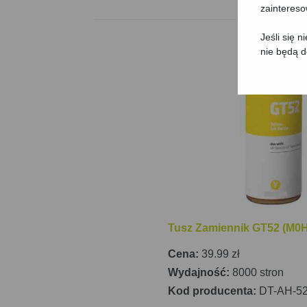
zainteres
Jeśli się 
nie będą 
Tusz Zamiennik GT52 (M0H
Cena:
39.99 zł
Wydajność:
8000 stron
Kod producenta:
DT-AH-5