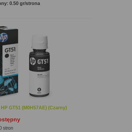
ony: 0.50 gr/strona
y HP GT51 (M0H57AE) (Czarny)
ostępny
 stron