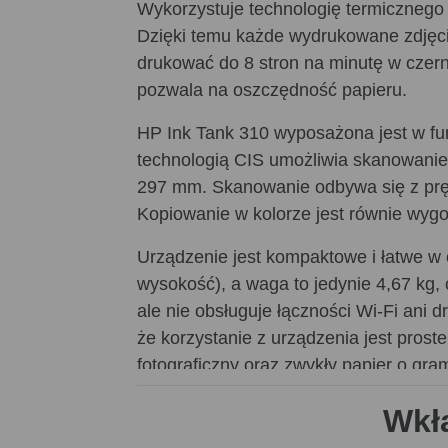
Wykorzystuje technologię termicznego
Dzięki temu każde wydrukowane zdjęcie
drukować do 8 stron na minutę w czern
pozwala na oszczędność papieru.
HP Ink Tank 310 wyposażona jest w fun
technologią CIS umożliwia skanowanie
297 mm. Skanowanie odbywa się z prędk
Kopiowanie w kolorze jest równie wyg
Urządzenie jest kompaktowe i łatwe 
wysokość), a waga to jedynie 4,67 kg,
ale nie obsługuje łączności Wi-Fi ani 
że korzystanie z urządzenia jest prost
fotograficzny oraz zwykły papier o gr
60 arkuszy, natomiast pojemność tacy 
Wkła
HP Ink Tank 310 charakteryzuje się w