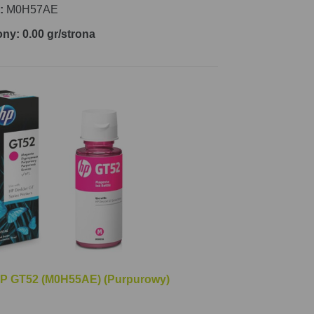
:
M0H57AE
ony: 0.00 gr/strona
HP GT52 (M0H55AE) (Purpurowy)