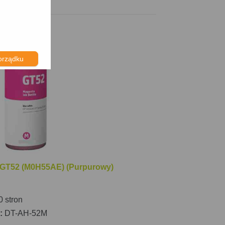
orządku
 GT52 (M0H55AE) (Purpurowy)
 stron
a:
DT-AH-52M