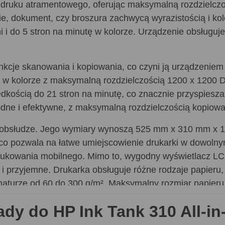
 druku atramentowego, oferując maksymalną rozdzielcz
, dokument, czy broszura zachwycą wyrazistością i kolo
i i do 5 stron na minutę w kolorze. Urządzenie obsługuj
kcje skanowania i kopiowania, co czyni ją urządzeniem 
 w kolorze z maksymalną rozdzielczością 1200 x 1200 
ością do 21 stron na minutę, co znacznie przyspiesza 
odne i efektywne, z maksymalną rozdzielczością kopiow
w obsłudze. Jego wymiary wynoszą 525 mm x 310 mm x 1
 co pozwala na łatwe umiejscowienie drukarki w dowoln
drukowania mobilnego. Mimo to, wygodny wyświetlacz LCD 
e i przyjemne. Drukarka obsługuje różne rodzaje papieru
amaturze od 60 do 300 g/m². Maksymalny rozmiar papieru
wyjściowej to 25 arkuszy.
dy do HP Ink Tank 310 All-i
ysoką wydajnością dzięki dużym pojemnikom na tusz, kt