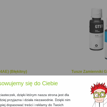
Transparentne zbiorniki na tusz umożliwiają łatwe monit
twia utrzymanie porządku. Cykl pracy drukarki wynosi od
wników potrzebujących niezawodnego urządzenia do regu
AE) (Błękitny)
Tusze Zamienniki G
Cena:
143.99 zł
sowujemy się do Ciebie
Wydajność:
30000 s
C
Kod producenta:
D
asteczek, dzięki którym nasza strona jest dla
dziej przyjazna i działa niezawodnie. Dzięki nim
/strona
Koszt jednej strony:
iej dopasować treści i reklamy do Twoich