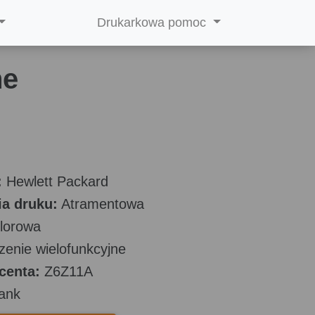
Drukarkowa pomoc
ne
:
Hewlett Packard
a druku:
Atramentowa
lorowa
enie wielofunkcyjne
centa:
Z6Z11A
ank