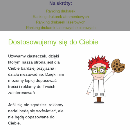
Na skróty:
Ranking drukarek
Ranking drukarek atramentowych
Ranking drukarek laserowych
Ranking drukarek laserowych kolorowych
Ranking drukarek monochromatycznych
Ranking drukarek kolorowych
Dostosowujemy się do Ciebie
Ranking drukarek laserowych
Ranking drukarek atramentowych kolorowych
Ranking drukarek atramentowych monochromatycznych
Używamy ciasteczek, dzięki
którym nasza strona jest dla
Ciebie bardziej przyjazna i
Ranking urzadzen wielofunkcyjnych
działa niezawodnie. Dzięki nim
Ranking urzadzen wielofunkcyjnych laserowych
możemy lepiej dopasować
Ranking urzadzen wielofunkcyjnych laserowych kolorowych
treści i reklamy do Twoich
Ranking urzadzen wielofunkcyjnych kolorowych
Ranking urzadzen wielofunkcyjnych atramentowych kolorowych
zainteresowań.
Ranking urzadzen wielofunkcyjnych atramentowych
Ranking urzadzen wielofunkcyjnych atramentowych
Jeśli się nie zgodzisz, reklamy
monochromatycznych
nadal będą się wyświetlać, ale
Ranking urzadzen wielofunkcyjnych monochromatycznych
nie będą dopasowane do
Ciebie.