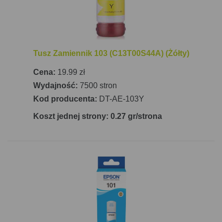
które łączy w sobie nowoczesność, oszczędność i
funkcjonalność, co czyni je doskonałym wyborem
dla każdego użytkownika.
Tusz Zamiennik 103 (C13T00S44A) (Żółty)
Cena:
19.99 zł
Wydajność:
7500 stron
Kod producenta:
DT-AE-103Y
Koszt jednej strony: 0.27 gr/strona