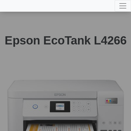
Epson EcoTank L4266