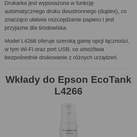
Drukarka jest wyposażona w funkcję
automatycznego druku dwustronnego (duplex), co
znacząco ułatwia oszczędzanie papieru i jest
przyjazne dla środowiska.
Model L4266 oferuje szeroką gamę opcji łączności,
w tym Wi-Fi oraz port USB, co umożliwia
bezpośrednie drukowanie z różnych urządzeń.
Dzięki wsparciu dla Apple AirPrint oraz Epson
Connect, możliwe jest również drukowanie mobilne
Wkłady do Epson EcoTank
z telefonów komórkowych, tabletów i laptopów.
L4266
Urządzenie posiada także kolorowy wyświetlacz
LCD o przekątnej 3,7 cm, który upraszcza
nawigację i konfigurację.
Drukarka Epson EcoTank L4266 to także
wszechstronne narzędzie do skanowania.
Wyposażona w skaner płaski z technologią CIS,