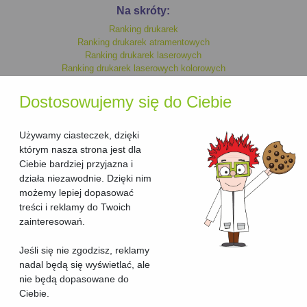
Na skróty:
Ranking drukarek
Ranking drukarek atramentowych
Ranking drukarek laserowych
Ranking drukarek laserowych kolorowych
Ranking drukarek monochromatycznych
Ranking drukarek kolorowych
Dostosowujemy się do Ciebie
Ranking drukarek laserowych
Ranking drukarek atramentowych kolorowych
Ranking drukarek atramentowych monochromatycznych
Używamy ciasteczek, dzięki
którym nasza strona jest dla
Ciebie bardziej przyjazna i
Ranking urzadzen wielofunkcyjnych
działa niezawodnie. Dzięki nim
Ranking urzadzen wielofunkcyjnych laserowych
możemy lepiej dopasować
Ranking urzadzen wielofunkcyjnych laserowych kolorowych
treści i reklamy do Twoich
Ranking urzadzen wielofunkcyjnych kolorowych
Ranking urzadzen wielofunkcyjnych atramentowych kolorowych
zainteresowań.
Ranking urzadzen wielofunkcyjnych atramentowych
Ranking urzadzen wielofunkcyjnych atramentowych
Jeśli się nie zgodzisz, reklamy
monochromatycznych
nadal będą się wyświetlać, ale
Ranking urzadzen wielofunkcyjnych monochromatycznych
nie będą dopasowane do
Ciebie.