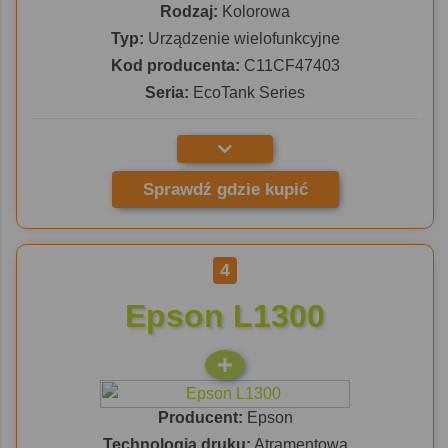
Rodzaj:
Kolorowa
Typ:
Urządzenie wielofunkcyjne
Kod producenta:
C11CF47403
Seria:
EcoTank Series
Sprawdź gdzie kupić
4
Epson L1300
Producent:
Epson
Technologia druku:
Atramentowa