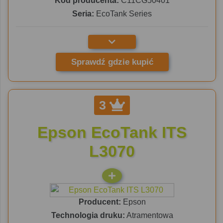
Kod producenta:
C11CG50401
Seria:
EcoTank Series
Sprawdź gdzie kupić
3
Epson EcoTank ITS
L3070
Producent:
Epson
Technologia druku:
Atramentowa