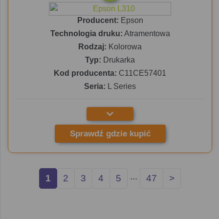
Producent:
Epson
Technologia druku:
Atramentowa
Rodzaj:
Kolorowa
Typ:
Drukarka
Kod producenta:
C11CE57401
Seria:
L Series
Sprawdź gdzie kupić
...
1
2
3
4
5
47
>