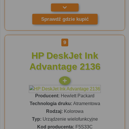
Sprawdź gdzie kupić
9
HP DeskJet Ink
Advantage 2136
Producent:
Hewlett Packard
Technologia druku:
Atramentowa
Rodzaj:
Kolorowa
Typ:
Urządzenie wielofunkcyjne
Kod producenta:
F5S33C