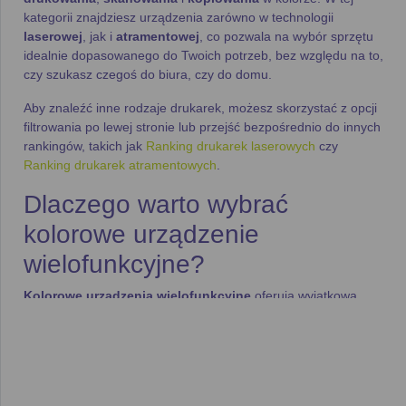
kategorii znajdziesz urządzenia zarówno w technologii
laserowej
, jak i
atramentowej
, co pozwala na wybór sprzętu
idealnie dopasowanego do Twoich potrzeb, bez względu na to,
czy szukasz czegoś do biura, czy do domu.
Aby znaleźć inne rodzaje drukarek, możesz skorzystać z opcji
filtrowania po lewej stronie lub przejść bezpośrednio do innych
rankingów, takich jak
Ranking drukarek laserowych
czy
Ranking drukarek atramentowych
.
Dlaczego warto wybrać
kolorowe urządzenie
wielofunkcyjne?
Kolorowe urządzenia wielofunkcyjne
oferują wyjątkową
wszechstronność i możliwość wykonywania wysokiej jakości
wydruków w kolorze
, co jest niezwykle przydatne zarówno w
biurach, jak i w domu. Oto kilka kluczowych powodów,
dlaczego warto wybrać taki sprzęt:
Profesjonalne wydruki w kolorze
– Idealne do