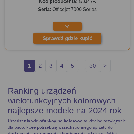
Kod producenta:
G3J47A
Seria:
Officejet 7000 Series
Sprawdź gdzie kupić
...
1
2
3
4
5
30
>
Ranking urządzeń
wielofunkcyjnych kolorowych –
najlepsze modele na 2024 rok
Urządzenia wielofunkcyjne kolorowe
to idealne rozwiązanie
dla osób, które potrzebują wszechstronnego sprzętu do
drukowania
,
skanowania
i
kopiowania
w kolorze. W tej