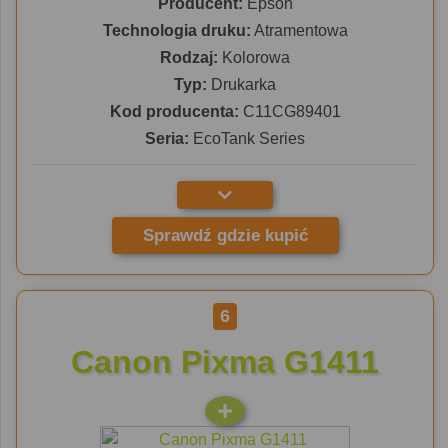
Producent:
Epson
Technologia druku:
Atramentowa
Rodzaj:
Kolorowa
Typ:
Drukarka
Kod producenta:
C11CG89401
Seria:
EcoTank Series
Sprawdź gdzie kupić
6
Canon Pixma G1411