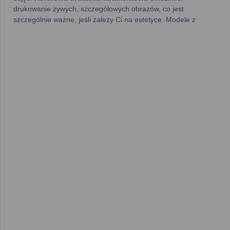
drukowanie żywych, szczegółowych obrazów, co jest
szczególnie ważne, jeśli zależy Ci na estetyce. Modele z
naszego rankingu charakteryzują się także
wydajnością
, co
jest kluczowe przy dużych nakładach druku.
Jak korzystać z naszego
rankingu?
Nasz
ranking drukarek atramentowych
został
zaprojektowany tak, aby maksymalnie ułatwić Ci porównanie
dostępnych na rynku modeli. Każda
drukarka atramentowa
jest opisana przez kilka kluczowych parametrów:
Producent
: Z łatwością znajdziesz tutaj urządzenia od
czołowych marek, takich jak
HP
,
Brother
,
Canon
i
innych.
Technologia druku
: Wszystkie drukarki w tej kategorii
korzystają z technologii atramentowej, co gwarantuje
wysoką jakość wydruku
zarówno w czerni, jak i w
kolorze.
Rodzaj
: Możesz wybrać między
drukarkami