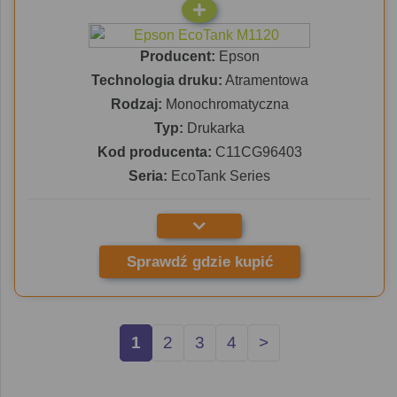
Producent:
Epson
Technologia druku:
Atramentowa
Rodzaj:
Monochromatyczna
Typ:
Drukarka
Kod producenta:
C11CG96403
Seria:
EcoTank Series
Sprawdź gdzie kupić
1
2
3
4
>