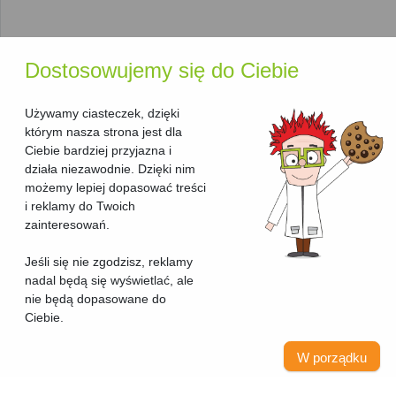
monochromatycznymi
a
kolorowymi
.
Typ
: Znajdziesz tu tylko drukarki; jeśli interesuje Cię
urządzenie wielofunkcyjne
, odwiedź nasz osobny
ranking urządzeń wielofunkcyjnych atramentowych
.
Dostosowujemy się do Ciebie
Kod producenta i seria
: Ułatwiają identyfikację modelu,
co jest przydatne, gdy szukasz konkretnych informacji
Używamy ciasteczek, dzięki
technicznych lub akcesoriów.
którym nasza strona jest dla
Ciebie bardziej przyjazna i
Dodatkowe funkcje ułatwiające
działa niezawodnie. Dzięki nim
wybór
możemy lepiej dopasować treści
i reklamy do Twoich
Aby ułatwić Ci dokonanie najlepszego wyboru, nasza strona
zainteresowań.
oferuje kilka przydatnych funkcji:
Jeśli się nie zgodzisz, reklamy
Rozwijane porównania kosztów druku
: Klikając na
nadal będą się wyświetlać, ale
pomarańczową strzałkę przy wybranej drukarce,
nie będą dopasowane do
zobaczysz tabelę z kosztami wydruku jednej strony przy
Ciebie.
użyciu zarówno zamienników, jak i oryginalnych wkładów
atramentowych. To pozwoli Ci oszacować, jak bardzo
W porządku
możesz zaoszczędzić.
Lista rekomendowanych wkładów
: Pod tabelą