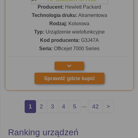
Producent:
Hewlett Packard
Technologia druku:
Atramentowa
Rodzaj:
Kolorowa
Typ:
Urządzenie wielofunkcyjne
Kod producenta:
G3J47A
Seria:
Officejet 7000 Series
Sprawdź gdzie kupić
...
1
2
3
4
5
42
>
Ranking urządzeń