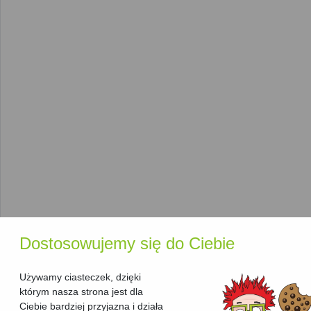
rankingu?
Nasz
ranking urządzeń wielofunkcyjnych
został stworzony,
aby pomóc Ci w łatwym porównaniu modeli dostępnych na
rynku. Każde urządzenie opisane jest według najważniejszych
parametrów, takich jak:
Producent
: Znajdziesz tu
Canon
,
Brother
,
Epson
,
HP
i
innych czołowych producentów.
Technologia druku
: W tej kategorii znajdziesz zarówno
urządzenia wielofunkcyjne atramentowe
, jak i
laserowe
, które oferują wszechstronność i wysoką
wydajność.
Dodatkowe funkcje
: Wiele modeli oferuje
Wi-Fi
oraz
możliwość drukowania z
urządzeń mobilnych
, takich
jak
smartfon
czy
tablet
, co zwiększa elastyczność
pracy.
Dostosowujemy się do Ciebie
Funkcje, które ułatwią wybór
Używamy ciasteczek, dzięki
Aby pomóc Ci wybrać najlepsze
urządzenie wielofunkcyjne
,
którym nasza strona jest dla
nasza strona oferuje kilka przydatnych funkcji:
Ciebie bardziej przyjazna i działa