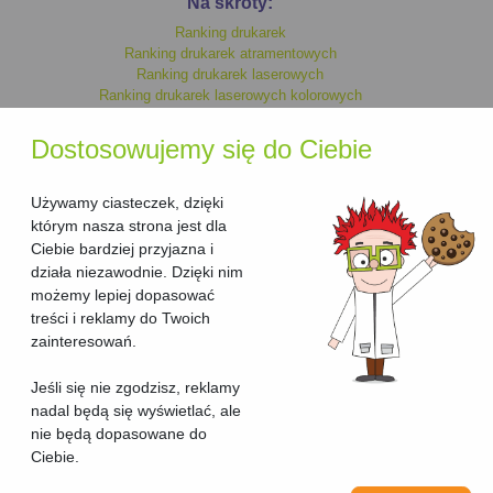
Na skróty:
Ranking drukarek
Ranking drukarek atramentowych
Ranking drukarek laserowych
Ranking drukarek laserowych kolorowych
Ranking drukarek monochromatycznych
Ranking drukarek kolorowych
Dostosowujemy się do Ciebie
Ranking drukarek laserowych
Ranking drukarek atramentowych kolorowych
Ranking drukarek atramentowych monochromatycznych
Używamy ciasteczek, dzięki
którym nasza strona jest dla
Ciebie bardziej przyjazna i
Ranking urzadzen wielofunkcyjnych
działa niezawodnie. Dzięki nim
Ranking urzadzen wielofunkcyjnych laserowych
możemy lepiej dopasować
Ranking urzadzen wielofunkcyjnych laserowych kolorowych
treści i reklamy do Twoich
Ranking urzadzen wielofunkcyjnych kolorowych
Ranking urzadzen wielofunkcyjnych atramentowych kolorowych
zainteresowań.
Ranking urzadzen wielofunkcyjnych atramentowych
Ranking urzadzen wielofunkcyjnych atramentowych
Jeśli się nie zgodzisz, reklamy
monochromatycznych
nadal będą się wyświetlać, ale
Ranking urzadzen wielofunkcyjnych monochromatycznych
nie będą dopasowane do
Ciebie.