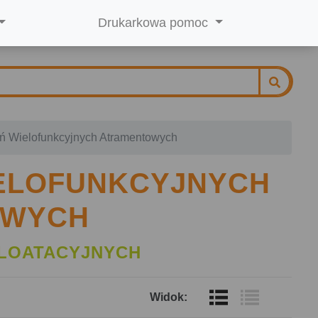
Drukarkowa pomoc
ń Wielofunkcyjnych Atramentowych
IELOFUNKCYJNYCH
OWYCH
LOATACYJNYCH
Widok: