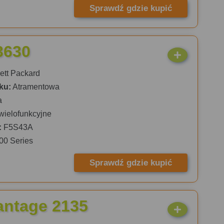
Sprawdź gdzie kupić
3630
tt Packard
ku:
Atramentowa
a
wielofunkcyjne
:
F5S43A
00 Series
Sprawdź gdzie kupić
antage 2135