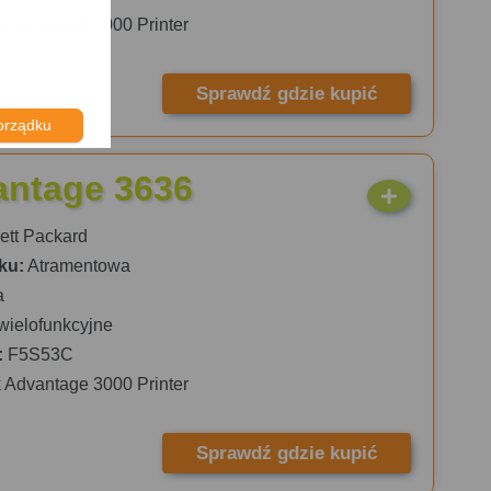
 Advantage 3000 Printer
Sprawdź gdzie kupić
orządku
antage 3636
tt Packard
ku:
Atramentowa
a
wielofunkcyjne
:
F5S53C
 Advantage 3000 Printer
Sprawdź gdzie kupić