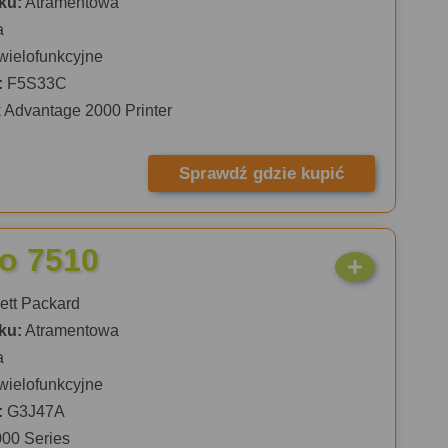
ku:
Atramentowa
a
wielofunkcyjne
:
F5S33C
 Advantage 2000 Printer
Sprawdź gdzie kupić
ro 7510
tt Packard
ku:
Atramentowa
a
wielofunkcyjne
:
G3J47A
000 Series