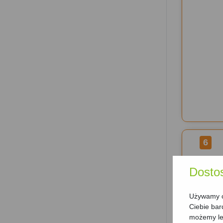
6
Dosto
Używamy ci
Ciebie bar
możemy lep