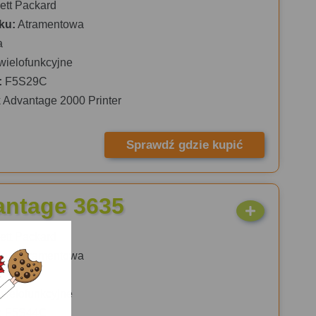
tt Packard
ku:
Atramentowa
a
wielofunkcyjne
:
F5S29C
 Advantage 2000 Printer
Sprawdź gdzie kupić
antage 3635
tt Packard
ku:
Atramentowa
a
wielofunkcyjne
:
F5S44C