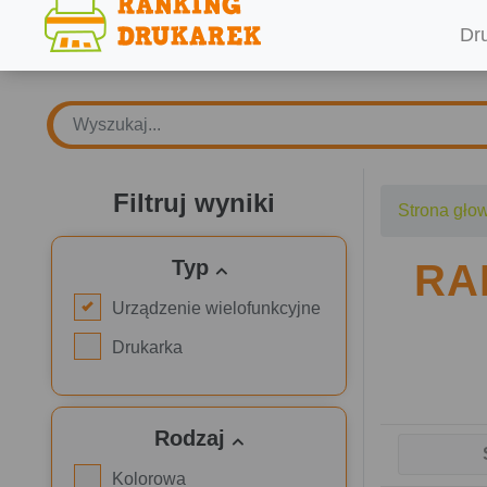
Dr
Filtruj wyniki
Strona gło
Typ
RA
Urządzenie wielofunkcyjne
Drukarka
Rodzaj
Kolorowa