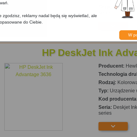
owań.
Seria:
Deskjet Ink
series
nie zgodzisz, reklamy nadal będą się wyświetlać, ale
dopasowane do Ciebie.
W p
HP DeskJet Ink Adv
Producent:
Hewle
Technologia dru
Rodzaj:
Kolorow
Typ:
Urządzenie 
Kod producenta
Seria:
Deskjet Ink
series