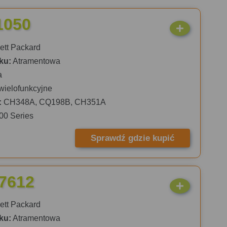
1050
tt Packard
ku:
Atramentowa
a
wielofunkcyjne
:
CH348A, CQ198B, CH351A
00 Series
Sprawdź gdzie kupić
 7612
tt Packard
ku:
Atramentowa