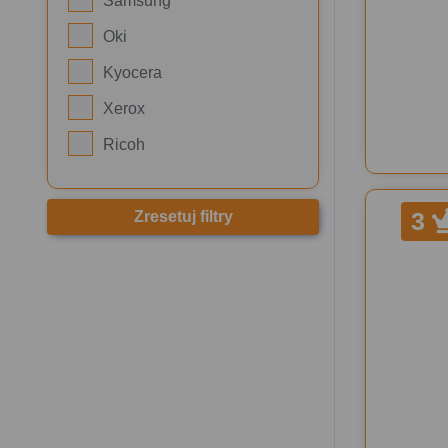
Samsung
Oki
Kyocera
Xerox
Ricoh
3
Zresetuj filtry