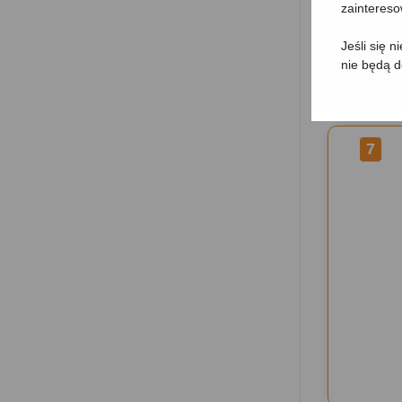
zainteres
Jeśli się 
nie będą 
7