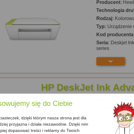
Producent:
Hewle
Technologia dru
Rodzaj:
Kolorow
Typ:
Urządzenie 
Kod producenta
Seria:
Deskjet Ink
series
HP DeskJet Ink Adv
Producent:
Hewle
sowujemy się do Ciebie
Technologia dru
Rodzaj:
Kolorow
asteczek, dzięki którym nasza strona jest dla
dziej przyjazna i działa niezawodnie. Dzięki nim
Typ:
Urządzenie 
iej dopasować treści i reklamy do Twoich
Kod producenta