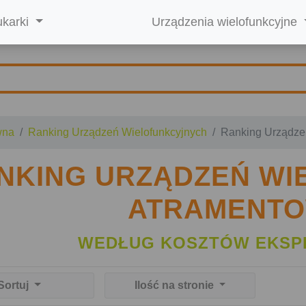
ukarki
Urządzenia wielofunkcyjne
wna
Ranking Urządzeń Wielofunkcyjnych
Ranking Urządze
NKING URZĄDZEŃ W
ATRAMENT
WEDŁUG KOSZTÓW EKSP
Sortuj
Ilość na stronie