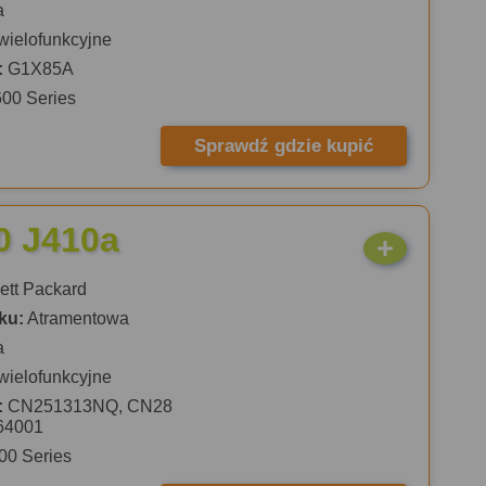
a
wielofunkcyjne
:
G1X85A
600 Series
Sprawdź gdzie kupić
0 J410a
tt Packard
ku:
Atramentowa
a
wielofunkcyjne
:
CN251313NQ, CN28
64001
00 Series