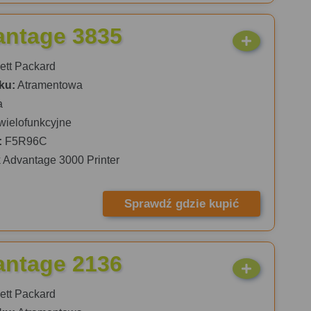
antage 3835
tt Packard
ku:
Atramentowa
a
wielofunkcyjne
:
F5R96C
 Advantage 3000 Printer
Sprawdź gdzie kupić
antage 2136
tt Packard