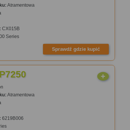
ku:
Atramentowa
a
:
CX015B
00 Series
Sprawdź gdzie kupić
iP7250
on
ku:
Atramentowa
a
:
6219B006
ies