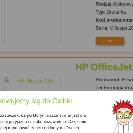
Rodzaj:
Kolorow
Typ:
Drukarka
Kod producenta
Seria:
Officejet 2
HP OfficeJet
Producent:
Hewle
Technologia dru
Rodzaj:
Kolorow
sowujemy się do Ciebie
Typ:
Drukarka
Kod producenta
asteczek, dzięki którym nasza strona jest dla
Seria:
Officejet 2
dziej przyjazna i działa niezawodnie. Dzięki nim
iej dopasować treści i reklamy do Twoich