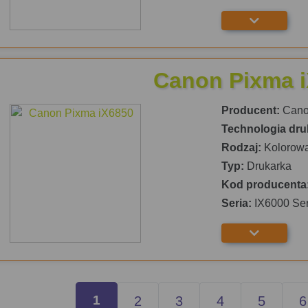
Canon Pixma 
Producent:
Can
Technologia dru
Rodzaj:
Kolorow
Typ:
Drukarka
Kod producenta
Seria:
IX6000 Ser
1
2
3
4
5
6