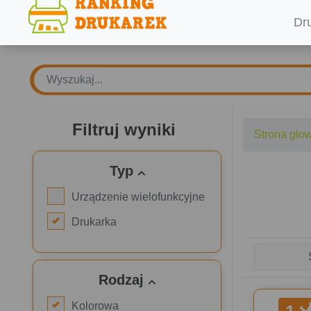
Dr
Filtruj wyniki
Strona gło
Typ
Urządzenie wielofunkcyjne
Drukarka
Rodzaj
Kolorowa