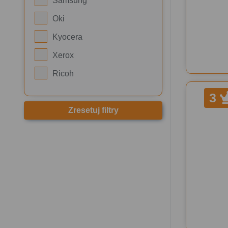
Samsung
Oki
Kyocera
Xerox
Ricoh
3
Zresetuj filtry