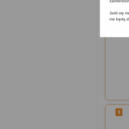
zainteres
Jeśli się 
nie będą 
7
8