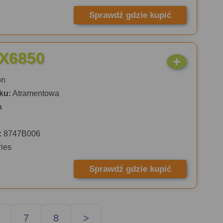
Sprawdź gdzie kupić
iX6850
on
ku:
Atramentowa
a
:
8747B006
ies
Sprawdź gdzie kupić
7
8
>