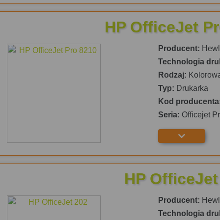
HP OfficeJet P
Producent:
Hewle
Technologia dru
Rodzaj:
Kolorow
Typ:
Drukarka
Kod producenta
Seria:
Officejet P
HP OfficeJet
Producent:
Hewle
Technologia dru