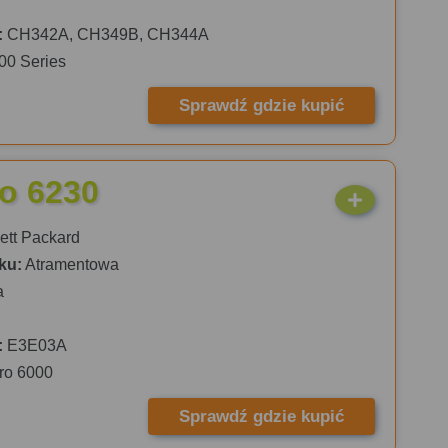
:
CH342A, CH349B, CH344A
00 Series
Sprawdź gdzie kupić
ro 6230
tt Packard
ku:
Atramentowa
a
:
E3E03A
Pro 6000
Sprawdź gdzie kupić