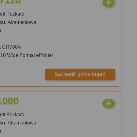
 7110
tt Packard
ku:
Atramentowa
a
:
CR768A
110 Wide Format ePrinter
Sprawdź gdzie kupić
1000
tt Packard
ku:
Atramentowa
a