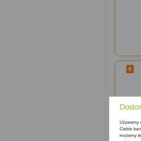
6
Dosto
Używamy ci
Ciebie bar
możemy lep