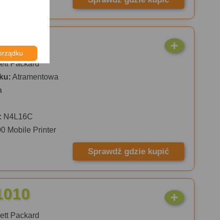
 252
orządku
tt Packard
ku:
Atramentowa
a
:
N4L16C
00 Mobile Printer
Sprawdź gdzie kupić
1010
tt Packard