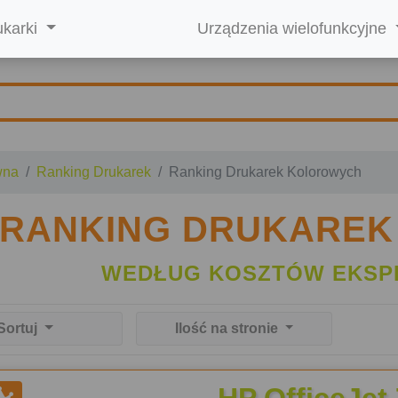
ukarki
Urządzenia wielofunkcyjne
wna
Ranking Drukarek
Ranking Drukarek Kolorowych
RANKING DRUKARE
WEDŁUG KOSZTÓW EKSP
Sortuj
Ilość na stronie