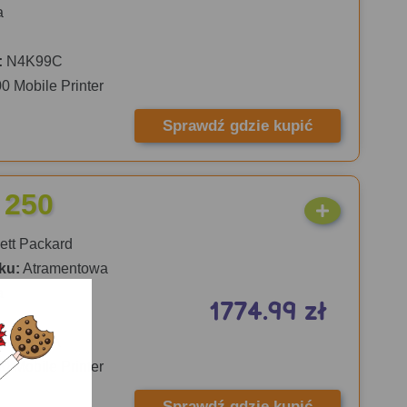
a
:
N4K99C
00 Mobile Printer
Sprawdź gdzie kupić
 250
tt Packard
ku:
Atramentowa
a
1774.99 zł
:
CZ992A
00 Mobile Printer
Sprawdź gdzie kupić