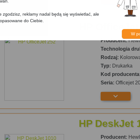
owań.
nie zgodzisz, reklamy nadal będą się wyświetlać, ale
dopasowane do Ciebie.
HP OfficeJet
W p
Producent:
Hewle
Technologia dru
Rodzaj:
Kolorow
Typ:
Drukarka
Kod producenta
Seria:
Officejet 2
HP DeskJet 
Producent:
Hewle