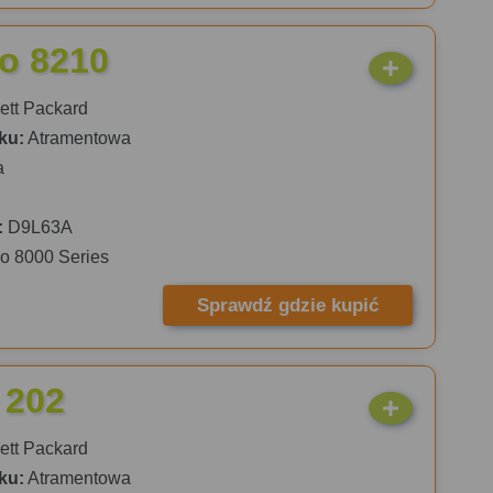
ro 8210
tt Packard
ku:
Atramentowa
a
:
D9L63A
ro 8000 Series
Sprawdź gdzie kupić
 202
tt Packard
ku:
Atramentowa