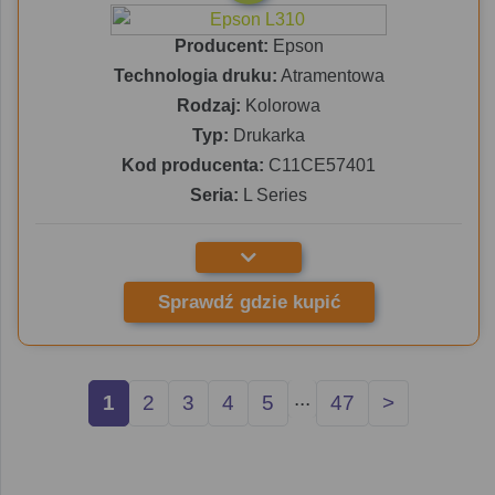
Producent:
Epson
Technologia druku:
Atramentowa
Rodzaj:
Kolorowa
Typ:
Drukarka
Kod producenta:
C11CE57401
Seria:
L Series
Sprawdź gdzie kupić
...
1
2
3
4
5
47
>