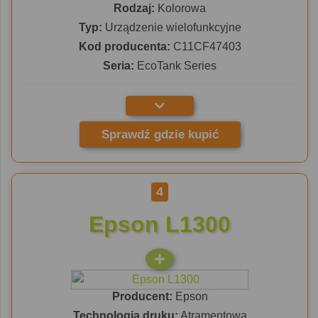
Rodzaj:
Kolorowa
Typ:
Urządzenie wielofunkcyjne
Kod producenta:
C11CF47403
Seria:
EcoTank Series
Sprawdź gdzie kupić
4
Epson L1300
Producent:
Epson
Technologia druku:
Atramentowa