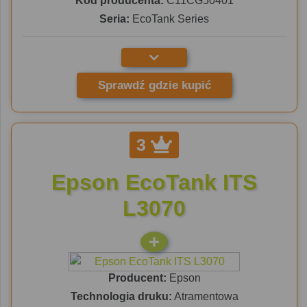
Kod producenta:
C11CG50401
Seria:
EcoTank Series
Sprawdź gdzie kupić
3
Epson EcoTank ITS
L3070
Producent:
Epson
Technologia druku:
Atramentowa