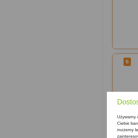
6
Dosto
Używamy ci
Ciebie bar
możemy lep
zainteres