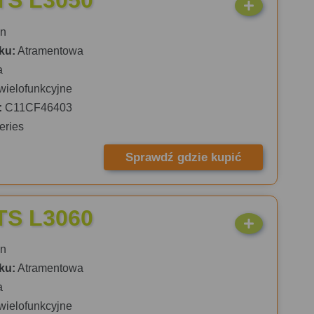
TS L3050
n
ku:
Atramentowa
a
wielofunkcyjne
:
C11CF46403
eries
Sprawdź gdzie kupić
TS L3060
n
ku:
Atramentowa
a
wielofunkcyjne