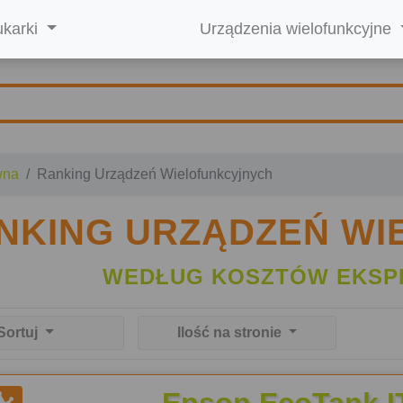
ukarki
Urządzenia wielofunkcyjne
wna
Ranking Urządzeń Wielofunkcyjnych
NKING URZĄDZEŃ W
WEDŁUG KOSZTÓW EKSP
Sortuj
Ilość na stronie