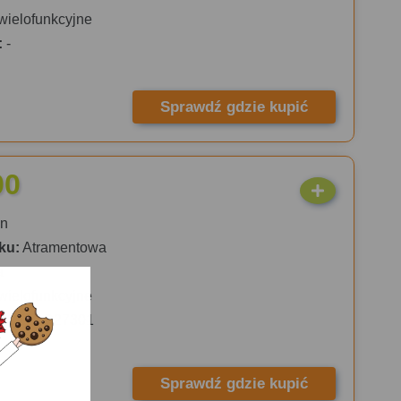
wielofunkcyjne
:
-
Sprawdź gdzie kupić
00
n
ku:
Atramentowa
a
wielofunkcyjne
:
C11CC27301
Sprawdź gdzie kupić