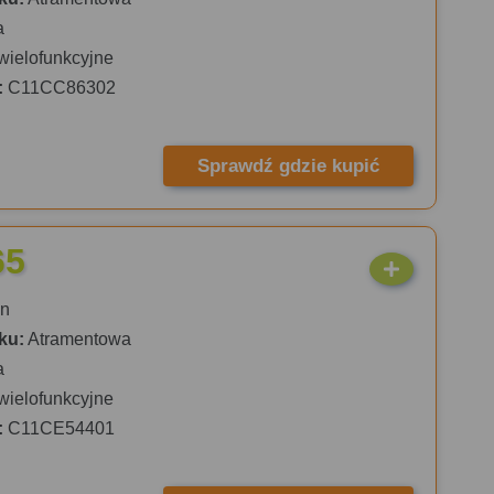
a
wielofunkcyjne
:
C11CC86302
Sprawdź gdzie kupić
65
n
ku:
Atramentowa
a
wielofunkcyjne
:
C11CE54401