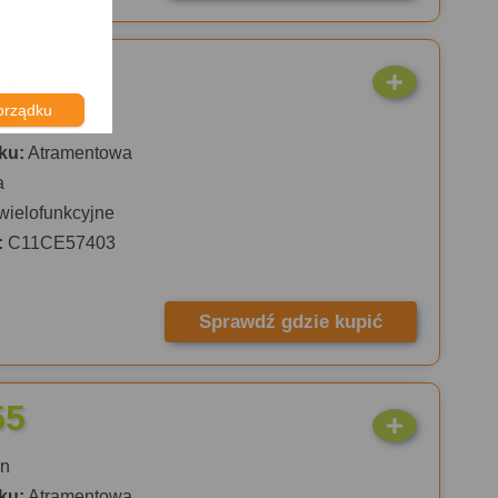
12
orządku
n
ku:
Atramentowa
a
wielofunkcyjne
:
C11CE57403
Sprawdź gdzie kupić
55
n
ku:
Atramentowa