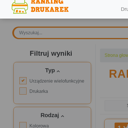
Dr
Filtruj wyniki
Strona gło
Typ
RA
Urządzenie wielofunkcyjne
Drukarka
Rodzaj
Kolorowa