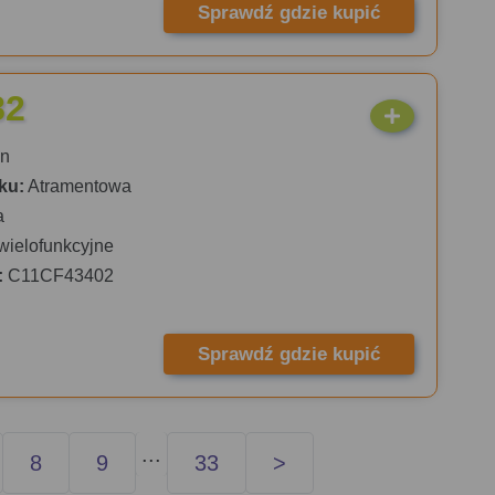
Sprawdź gdzie kupić
82
n
ku:
Atramentowa
a
wielofunkcyjne
:
C11CF43402
Sprawdź gdzie kupić
...
8
9
33
>