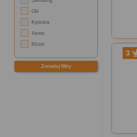
Samsung
Oki
Kyocera
Xerox
Ricoh
3
Zresetuj filtry