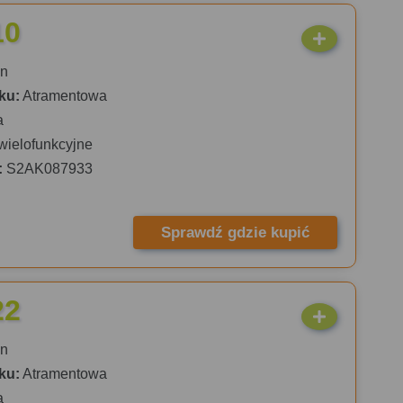
10
n
ku:
Atramentowa
a
wielofunkcyjne
:
S2AK087933
Sprawdź gdzie kupić
22
n
ku:
Atramentowa
a