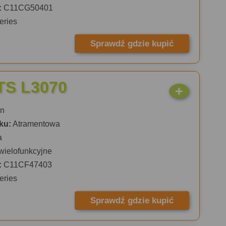
:
C11CG50401
eries
Sprawdź gdzie kupić
TS L3070
n
ku:
Atramentowa
a
wielofunkcyjne
:
C11CF47403
eries
Sprawdź gdzie kupić