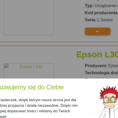
Typ:
Urządzenie 
Kod producenta
Seria:
L Series
Epson L3
Producent:
Epso
Technologia dru
Rodzaj:
Kolorow
sowujemy się do Ciebie
Typ:
Urządzenie 
Kod producenta
asteczek, dzięki którym nasza strona jest dla
Seria:
L Series
dziej przyjazna i działa niezawodnie. Dzięki nim
iej dopasować treści i reklamy do Twoich
owań.