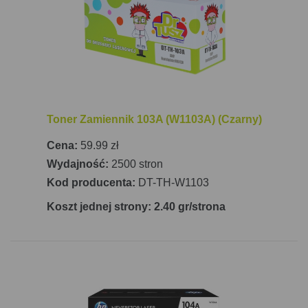
obsługuje różne rodzaje papieru, takie jak papier
typu bond, koperty, gruby papier, etykiety oraz
zwykły papier o gramaturze od 60 do 120 g/m².
Pojemność podajnika wejściowego wynosi 150
arkuszy, a podajnika wyjściowego 100 arkuszy, co
czyni urządzenie bardzo funkcjonalnym w
codziennym użytkowaniu.
Toner Zamiennik 103A (W1103A) (Czarny)
HP Neverstop Laser 1200a MFP nie posiada
Cena:
59.99 zł
wbudowanego modułu Wi-Fi, ale oferuje
port USB
,
Wydajność:
2500 stron
co umożliwia łatwe podłączenie do komputera.
Kod producenta:
DT-TH-W1103
Drukarka jest również wyposażona w wyświetlacz
Koszt jednej strony: 2.40 gr/strona
LCD, który ułatwia nawigację po funkcjach
urządzenia. Wymiary drukarki to 380,5 mm x 293,4
mm x 287 mm (szerokość x głębokość x wysokość),
a jej waga wynosi 8,71 kg, co sprawia, że jest
kompaktowa i łatwa do umieszczenia w dowolnym