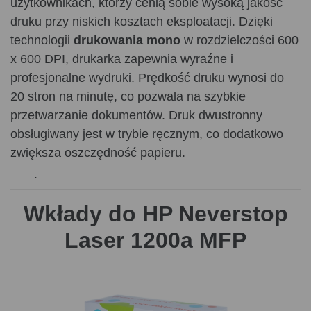
użytkownikach, którzy cenią sobie wysoką jakość
druku przy niskich kosztach eksploatacji. Dzięki
technologii
drukowania mono
w rozdzielczości 600
x 600 DPI, drukarka zapewnia wyraźne i
profesjonalne wydruki. Prędkość druku wynosi do
20 stron na minutę, co pozwala na szybkie
przetwarzanie dokumentów. Druk dwustronny
obsługiwany jest w trybie ręcznym, co dodatkowo
zwiększa oszczędność papieru.
Oprócz funkcji drukowania, HP Neverstop Laser
1200a oferuje także
kopiowanie
i
skanowanie w
Wkłady do HP Neverstop
kolorze
. Skaner płaski umożliwia skanowanie
Laser 1200a MFP
dokumentów do plików PDF o maksymalnym
obszarze 216 x 297 mm. Maksymalna rozdzielczość
kopiowania wynosi również 600 x 600 DPI, co
gwarantuje wysoką jakość kopii. Urządzenie