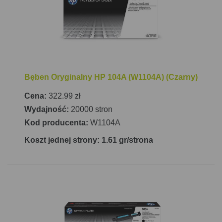
miejscu. Cykl pracy wynosi od 250 do 2500 stron
miesięcznie, co czyni ją idealnym rozwiązaniem dla
małych i średnich firm. HP Neverstop Laser 1200a
MFP to wszechstronne i ekonomiczne urządzenie,
które z pewnością sprosta oczekiwaniom nawet
najbardziej wymagających użytkowników.
Bęben Oryginalny HP 104A (W1104A) (Czarny)
Cena:
322.99 zł
Wydajność:
20000 stron
Kod producenta:
W1104A
Koszt jednej strony: 1.61 gr/strona