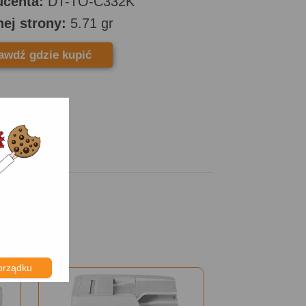
ucenta:
DT-TO-C332K
nej strony:
5.71 gr
awdź gdzie kupić
)
orządku