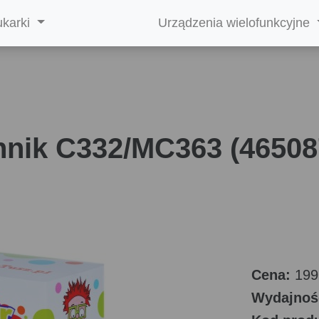
ukarki
Urządzenia wielofunkcyjne
nik C332/MC363 (46508
Cena:
199
Wydajnoś