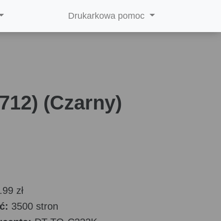
Drukarkowa pomoc
712) (Czarny)
.99 zł
ć:
3500 stron