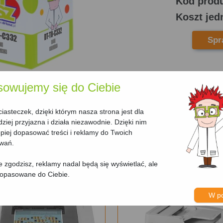
Kod prod
Koszt jed
Spr
sowujemy się do Ciebie
asteczek, dzięki którym nasza strona jest dla
dziej przyjazna i działa niezawodnie. Dzięki nim
iej dopasować treści i reklamy do Twoich
32/MC363 (46508712) (Czarny
owań.
nie zgodzisz, reklamy nadal będą się wyświetlać, ale
dopasowane do Ciebie.
W p