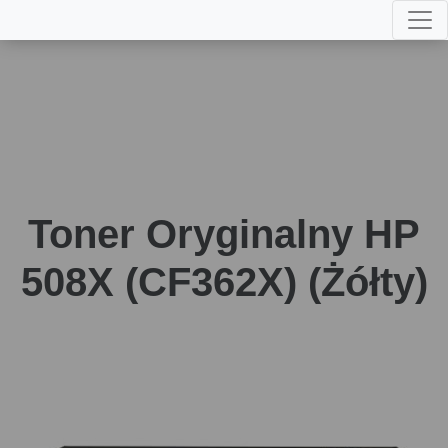
Toner Oryginalny HP
508X (CF362X) (Żółty)