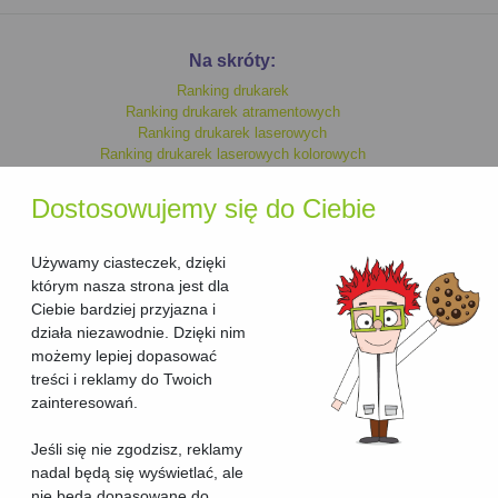
Na skróty:
Ranking drukarek
Ranking drukarek atramentowych
Ranking drukarek laserowych
Ranking drukarek laserowych kolorowych
Ranking drukarek monochromatycznych
Ranking drukarek kolorowych
Dostosowujemy się do Ciebie
Ranking drukarek laserowych
Ranking drukarek atramentowych kolorowych
Ranking drukarek atramentowych monochromatycznych
Używamy ciasteczek, dzięki
którym nasza strona jest dla
Ciebie bardziej przyjazna i
Ranking urzadzen wielofunkcyjnych
działa niezawodnie. Dzięki nim
Ranking urzadzen wielofunkcyjnych laserowych
możemy lepiej dopasować
Ranking urzadzen wielofunkcyjnych laserowych kolorowych
treści i reklamy do Twoich
Ranking urzadzen wielofunkcyjnych kolorowych
Ranking urzadzen wielofunkcyjnych atramentowych kolorowych
zainteresowań.
Ranking urzadzen wielofunkcyjnych atramentowych
Ranking urzadzen wielofunkcyjnych atramentowych
Jeśli się nie zgodzisz, reklamy
monochromatycznych
nadal będą się wyświetlać, ale
Ranking urzadzen wielofunkcyjnych monochromatycznych
nie będą dopasowane do