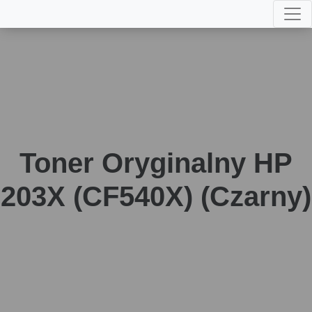
Toner Oryginalny HP
203X (CF540X) (Czarny)