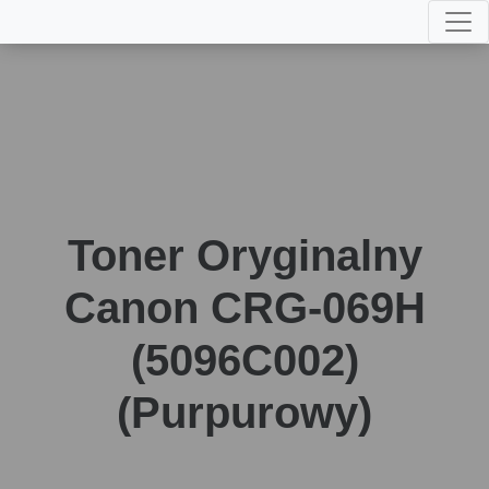
Toner Oryginalny
Canon CRG-069H
(5096C002)
(Purpurowy)