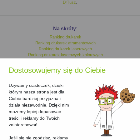
DrTusz
.
Na skróty:
Ranking drukarek
Ranking drukarek atramentowych
Ranking drukarek laserowych
Ranking drukarek laserowych kolorowych
Ranking drukarek monochromatycznych
Ranking drukarek kolorowych
Dostosowujemy się do Ciebie
Ranking drukarek laserowych
Ranking drukarek atramentowych kolorowych
Ranking drukarek atramentowych monochromatycznych
Używamy ciasteczek, dzięki
którym nasza strona jest dla
Ciebie bardziej przyjazna i
Ranking urzadzen wielofunkcyjnych
działa niezawodnie. Dzięki nim
Ranking urzadzen wielofunkcyjnych laserowych
możemy lepiej dopasować
Ranking urzadzen wielofunkcyjnych laserowych kolorowych
treści i reklamy do Twoich
Ranking urzadzen wielofunkcyjnych kolorowych
Ranking urzadzen wielofunkcyjnych atramentowych kolorowych
zainteresowań.
Ranking urzadzen wielofunkcyjnych atramentowych
Ranking urzadzen wielofunkcyjnych atramentowych
Jeśli się nie zgodzisz, reklamy