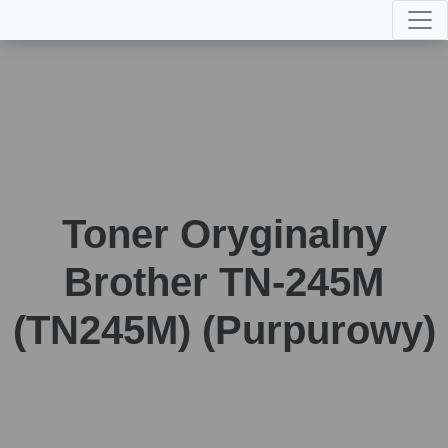
Toner Oryginalny
Brother TN-245M
(TN245M) (Purpurowy)