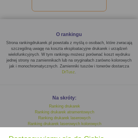
O rankingu
Strona rankingdrukarek.pl powstała z myślą o osobach, które zwracają
szczególną uwagę na koszta eksploatacyjne drukarek i urządzeń
wielofunkcyjnych. W tym rankingu możesz porównać koszt wydruku
jednej strony na zamiennikach lub na oryginałach zarówno kolorowych
jak i monochromatycznych. Zamienniki tuszów i tonerów dostarcza
DrTusz
.
Na skróty:
Ranking drukarek
Ranking drukarek atramentowych
Ranking drukarek laserowych
Ranking drukarek laserowych kolorowych
Ranking drukarek monochromatycznych
Ranking drukarek kolorowych