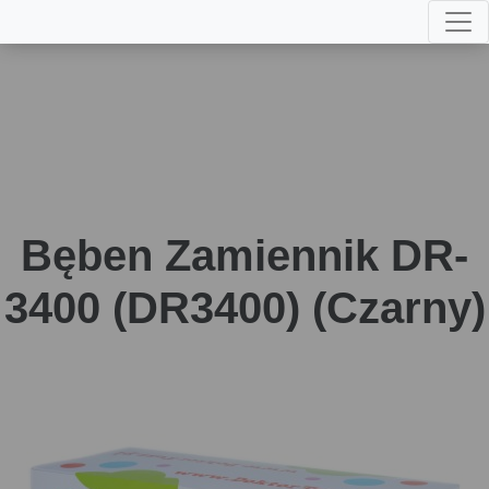
Bęben Zamiennik DR-
3400 (DR3400) (Czarny)