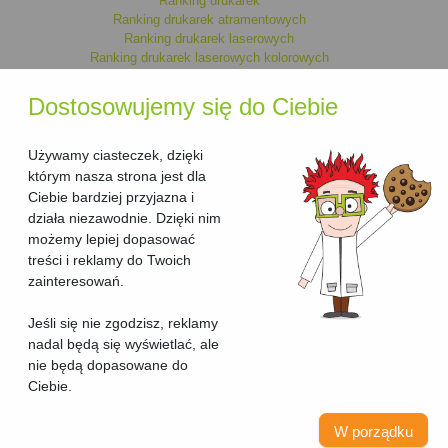
Ranking drukarek
Ranking drukarek atramentowych
Ranking drukarek laserowych
Ranking drukarek laserowych kolorowych
Ranking drukarek monochromatycznych
Ranking drukarek kolorowych
Dostosowujemy się do Ciebie
Ranking drukarek laserowych
Ranking drukarek atramentowych kolorowych
Ranking drukarek atramentowych monochromatycznych
Używamy ciasteczek, dzięki
którym nasza strona jest dla
Ciebie bardziej przyjazna i
Ranking urzadzen wielofunkcyjnych
działa niezawodnie. Dzięki nim
Ranking urzadzen wielofunkcyjnych laserowych
możemy lepiej dopasować
Ranking urzadzen wielofunkcyjnych laserowych kolorowych
treści i reklamy do Twoich
Ranking urzadzen wielofunkcyjnych kolorowych
Ranking urzadzen wielofunkcyjnych atramentowych kolorowych
zainteresowań.
Ranking urzadzen wielofunkcyjnych atramentowych
Ranking urzadzen wielofunkcyjnych atramentowych
Jeśli się nie zgodzisz, reklamy
monochromatycznych
nadal będą się wyświetlać, ale
Ranking urzadzen wielofunkcyjnych monochromatycznych
nie będą dopasowane do
Ciebie.
© 2019-2026 rankingdrukarek.pl
W porządku