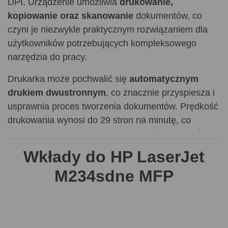
DPI. Urządzenie umożliwia
drukowanie,
kopiowanie oraz skanowanie
dokumentów, co
czyni je niezwykle praktycznym rozwiązaniem dla
użytkowników potrzebujących kompleksowego
narzędzia do pracy.
Drukarka może pochwalić się
automatycznym
drukiem dwustronnym
, co znacznie przyspiesza i
usprawnia proces tworzenia dokumentów. Prędkość
drukowania wynosi do 29 stron na minutę, co
pozwala na szybkie realizowanie dużych zleceń.
Urządzenie wyposażono w automatyczny podajnik
Wkłady do HP LaserJet
dokumentów (ADF) o pojemności 40 arkuszy, co
M234sdne MFP
ułatwia skanowanie i kopiowanie wielostronicowych
dokumentów. Skaner płaski z technologią CIS
oferuje kolorowe skanowanie w rozdzielczości
optycznej 600 x 600 DPI, a maksymalny obszar