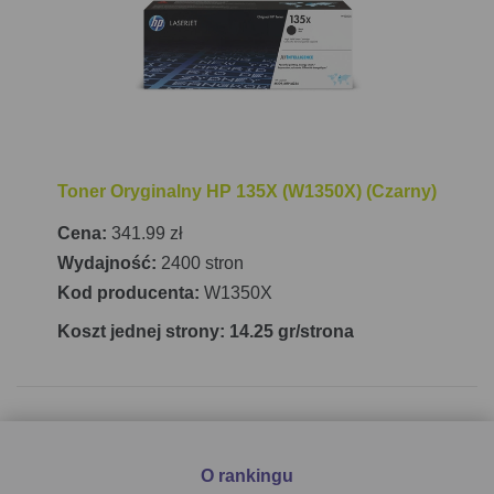
skanowania to 216 x 297 mm.
Jeśli chodzi o łączność, HP LaserJet M234sdne
MFP oferuje port USB oraz
połączenie LAN
, co
umożliwia łatwe podłączenie do sieci biurowej. Brak
Wi-Fi jest rekompensowany wsparciem dla
mobilnych technologii drukowania takich jak Apple
Toner Oryginalny HP 135X (W1350X) (Czarny)
AirPrint i Mopria Print Service. Obsługa papieru
obejmuje różne typy nośników, w tym kartki, koperty,
Cena:
341.99 zł
etykiety, kartki pocztowe i szorstki papier, z
Wydajność:
2400 stron
gramaturą od 60 do 163 g/m². Urządzenie posiada
Kod producenta:
W1350X
podajnik na 150 arkuszy oraz odbiornik na 100
Koszt jednej strony: 14.25 gr/strona
arkuszy. Dzięki kompaktowym wymiarom 418 mm x
308 mm x 294,4 mm (szerokość x głębokość x
wysokość) oraz wadze 9,5 kg, drukarka z łatwością
znajdzie miejsce na każdym biurku.
O rankingu