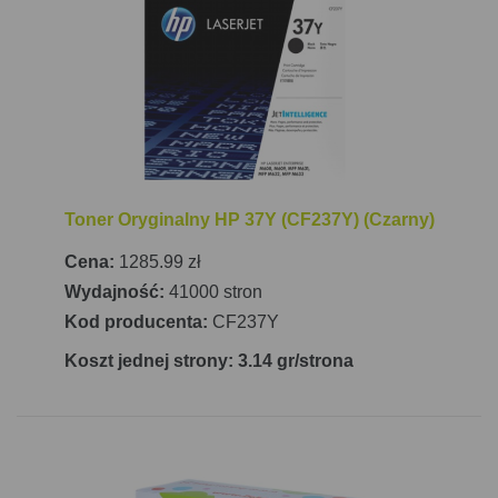
arkuszy oraz pojemność wyjściową wynoszącą 500
arkuszy, co minimalizuje konieczność częstego
uzupełniania papieru.
Łączność to jeden z kluczowych atutów tego
modelu. HP LaserJet Enterprise M608x
wyposażona jest w port USB, a także obsługuje
bezprzewodowe połączenia Wi-Fi oraz sieć LAN, co
Toner Oryginalny HP 37Y (CF237Y) (Czarny)
umożliwia łatwe udostępnianie drukarki w całym
biurze. Użytkownicy mogą korzystać z funkcji
Cena:
1285.99 zł
mobilnego drukowania dzięki kompatybilności z
Wydajność:
41000 stron
Apple AirPrint, HP ePrint oraz Mopria Print Service.
Kod producenta:
CF237Y
Intuicyjny, dotykowy ekran CGD ułatwia obsługę i
Koszt jednej strony: 3.14 gr/strona
zarządzanie zadaniami drukowania. Drukarka ma
wymiary 431 mm x 466 mm x 505 mm (szerokość x
głębokość x wysokość) i waży 21,6 kg, co sprawia,
że jest stosunkowo kompaktowa jak na swoje