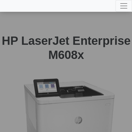
HP LaserJet Enterprise
M608x