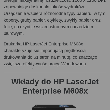
oferuje maksymalną rozdzielczość 1200 x 1200 DPI,
zapewniając doskonałą jakość wydruków.
Urządzenie wspiera różnorodne typy papieru, w tym
koperty, gruby papier, etykiety, zwykły papier oraz
folie, co czyni je wszechstronnym narzędziem
biurowym.
Drukarka HP LaserJet Enterprise M608x
charakteryzuje się imponującą prędkością
drukowania do 61 stron na minutę, co znacząco
zwiększa efektywność pracy. Wbudowana
funkcjonalność drukowania dwustronnego pozwala
na oszczędność papieru i czasu. Urządzenie zostało
Wkłady do HP LaserJet
zaprojektowane z myślą o dużych obciążeniach, z
Enterprise M608x
cyklem pracy wynoszącym do 275000 stron
miesięcznie. Dodatkowo, drukarka posiada trzy
podajniki papieru o łącznej pojemności 1200