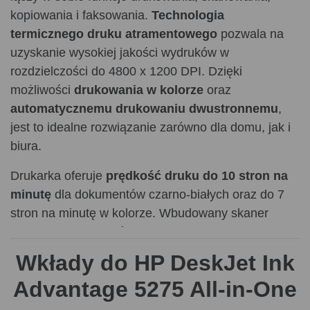
kopiowania i faksowania.
Technologia
termicznego druku atramentowego
pozwala na
uzyskanie wysokiej jakości wydruków w
rozdzielczości do 4800 x 1200 DPI. Dzięki
możliwości
drukowania w kolorze
oraz
automatycznemu drukowaniu dwustronnemu
,
jest to idealne rozwiązanie zarówno dla domu, jak i
biura.
Drukarka oferuje
prędkość druku do 10 stron na
minutę
dla dokumentów czarno-białych oraz do 7
stron na minutę w kolorze. Wbudowany skaner
płaski o rozdzielczości optycznej 1200 x 1200 DPI
pozwala na szybkie skanowanie dokumentów (do 7
Wkłady do HP DeskJet Ink
stron na minutę w trybie czarno-białym i 3 stron na
Advantage 5275 All-in-One
minutę w kolorze). Urządzenie obsługuje różne
rodzaje papieru, od zwykłego po papier