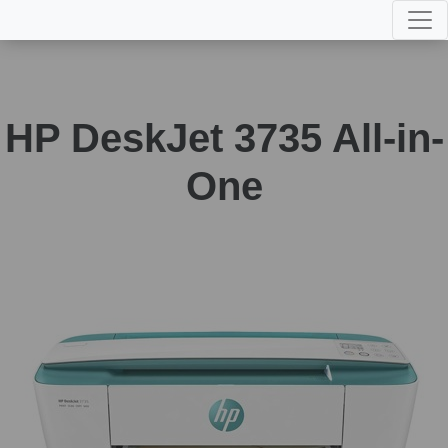
HP DeskJet 3735 All-in-
One