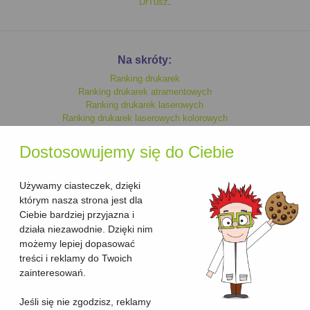
DrTusz
.
Na skróty:
Ranking drukarek
Ranking drukarek atramentowych
Ranking drukarek laserowych
Ranking drukarek laserowych kolorowych
Ranking drukarek monochromatycznych
Ranking drukarek kolorowych
Dostosowujemy się do Ciebie
Ranking drukarek laserowych
Ranking drukarek atramentowych kolorowych
Ranking drukarek atramentowych monochromatycznych
Używamy ciasteczek, dzięki
którym nasza strona jest dla
Ciebie bardziej przyjazna i
Ranking urzadzen wielofunkcyjnych
działa niezawodnie. Dzięki nim
Ranking urzadzen wielofunkcyjnych laserowych
możemy lepiej dopasować
Ranking urzadzen wielofunkcyjnych laserowych kolorowych
treści i reklamy do Twoich
Ranking urzadzen wielofunkcyjnych kolorowych
Ranking urzadzen wielofunkcyjnych atramentowych kolorowych
zainteresowań.
Ranking urzadzen wielofunkcyjnych atramentowych
Ranking urzadzen wielofunkcyjnych atramentowych
Jeśli się nie zgodzisz, reklamy