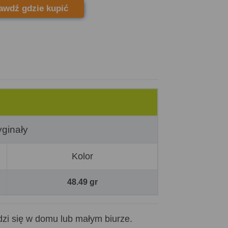
awdź gdzie kupić
ginały
Kolor
48.49 gr
dzi się w domu lub małym biurze.