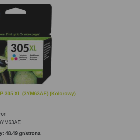
jne urządzenie, które zaspokoi
HP 305 XL (3YM63AE) (Kolorowy)
ron
3YM63AE
y: 48.49 gr/strona