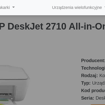
ukarki
Urządzenia wielofunkcyjne
P DeskJet 2710 All-in-O
Producent
Technologi
Rodzaj:
Ko
Typ:
Urządz
Kod produ
Seria:
Desk