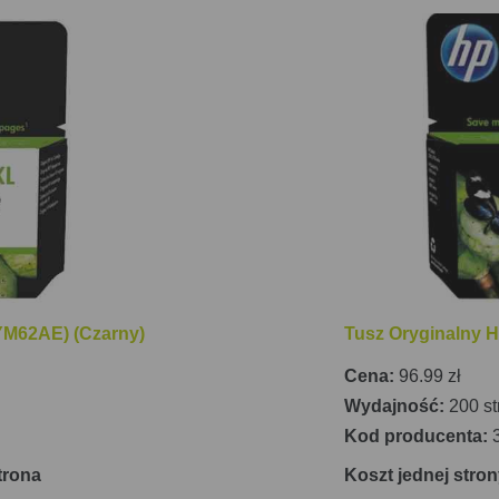
 domowego. HP DeskJet 2710 to niezawodne i wielofunkcy
a, skanowania, jak i kopiowania.
YM62AE) (Czarny)
Tusz Oryginalny 
Cena:
96.99 zł
Wydajność:
200 st
Kod producenta:
trona
Koszt jednej stron