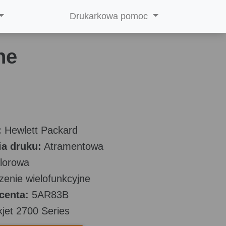
Drukarkowa pomoc
ne
:
Hewlett Packard
a druku:
Atramentowa
lorowa
enie wielofunkcyjne
centa:
5AR83B
jet 2700 Series