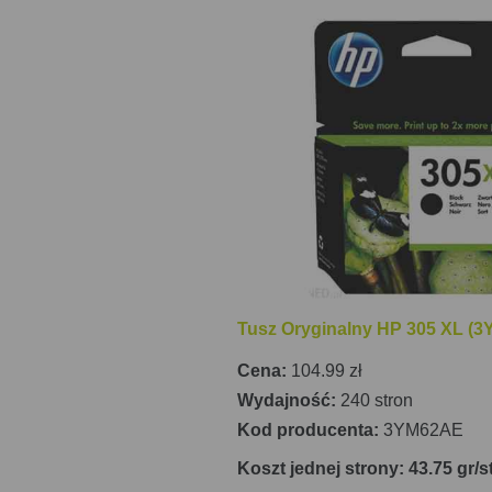
jest to idealne rozwiązanie do użytku
potrzeby zarówno w zakresie drukowani
Tusz Oryginalny HP 305 XL (3
Cena:
104.99 zł
Wydajność:
240 stron
Kod producenta:
3YM62AE
Koszt jednej strony: 43.75 gr/s