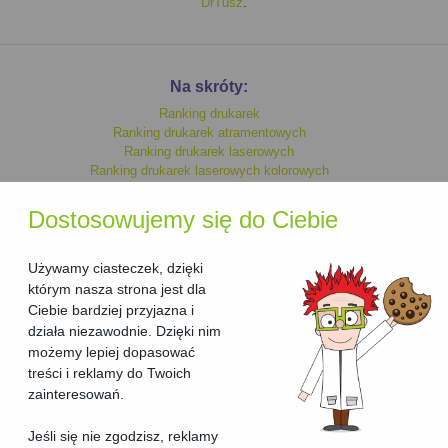
DrTusz
.
Na skróty:
Ranking drukarek
Ranking drukarek atramentowych
Ranking drukarek laserowych
Ranking drukarek laserowych kolorowych
Ranking drukarek monochromatycznych
Ranking drukarek kolorowych
Dostosowujemy się do Ciebie
Ranking drukarek laserowych
Ranking drukarek atramentowych kolorowych
Ranking drukarek atramentowych monochromatycznych
Używamy ciasteczek, dzięki
którym nasza strona jest dla
Ciebie bardziej przyjazna i
Ranking urzadzen wielofunkcyjnych
działa niezawodnie. Dzięki nim
Ranking urzadzen wielofunkcyjnych laserowych
możemy lepiej dopasować
Ranking urzadzen wielofunkcyjnych laserowych kolorowych
treści i reklamy do Twoich
Ranking urzadzen wielofunkcyjnych kolorowych
Ranking urzadzen wielofunkcyjnych atramentowych kolorowych
zainteresowań.
Ranking urzadzen wielofunkcyjnych atramentowych
Ranking urzadzen wielofunkcyjnych atramentowych
Jeśli się nie zgodzisz, reklamy