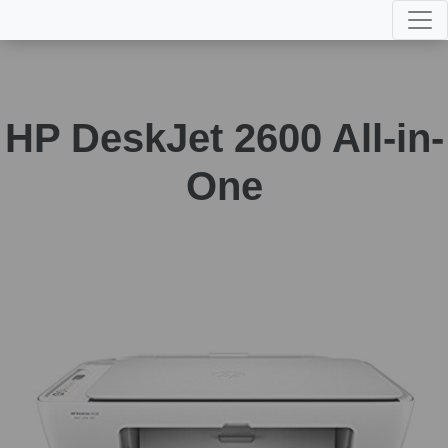
HP DeskJet 2600 All-in-
One