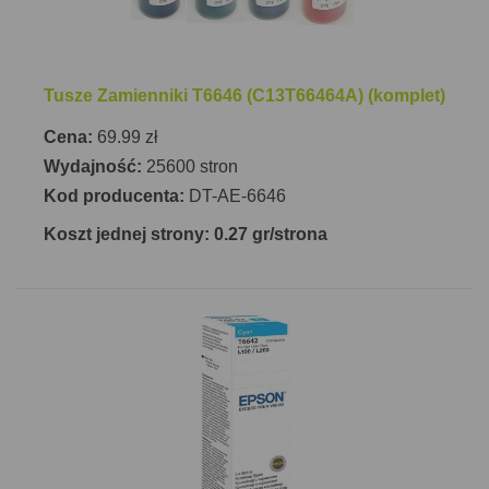
pozwala na uzyskanie wyraźnych i szczegółowych
obrazów.
Obsługa papieru w modelu
Epson EcoTank L455
Tusze Zamienniki T6646 (C13T66464A) (komplet)
obejmuje podajnik na 100 arkuszy oraz pojemnik
Cena:
69.99 zł
wyjściowy mieszczący 30 arkuszy. Drukarka
Wydajność:
25600 stron
obsługuje maksymalny rozmiar papieru ISO A4.
Kod producenta:
DT-AE-6646
Urządzenie oferuje również ręczny tryb druku
dwustronnego. Całość zamknięta jest w
Koszt jednej strony: 0.27 gr/strona
kompaktowej obudowie o wymiarach 482 mm x 300
mm x 145 mm (szerokość x głębokość x wysokość) i
wadze 4,5 kg, co sprawia, że drukarka jest łatwa do
umieszczenia w dowolnym miejscu. Dzięki
specjalnie skonstruowanemu i zintegrowanemu
pojemnikowi na atrament, drukarka zapewnia
użytkownikom wygodę i niezawodność, na jaką
mogą liczyć z marką Epson.