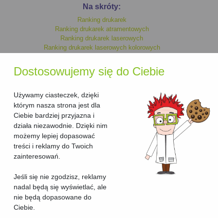
Na skróty:
Ranking drukarek
Ranking drukarek atramentowych
Ranking drukarek laserowych
Ranking drukarek laserowych kolorowych
Ranking drukarek monochromatycznych
Ranking drukarek kolorowych
Dostosowujemy się do Ciebie
Ranking drukarek laserowych
Ranking drukarek atramentowych kolorowych
Ranking drukarek atramentowych monochromatycznych
Używamy ciasteczek, dzięki
którym nasza strona jest dla
Ciebie bardziej przyjazna i
Ranking urzadzen wielofunkcyjnych
działa niezawodnie. Dzięki nim
Ranking urzadzen wielofunkcyjnych laserowych
możemy lepiej dopasować
Ranking urzadzen wielofunkcyjnych laserowych kolorowych
treści i reklamy do Twoich
Ranking urzadzen wielofunkcyjnych kolorowych
Ranking urzadzen wielofunkcyjnych atramentowych kolorowych
zainteresowań.
Ranking urzadzen wielofunkcyjnych atramentowych
Ranking urzadzen wielofunkcyjnych atramentowych
Jeśli się nie zgodzisz, reklamy
monochromatycznych
nadal będą się wyświetlać, ale
Ranking urzadzen wielofunkcyjnych monochromatycznych
nie będą dopasowane do
Ciebie.