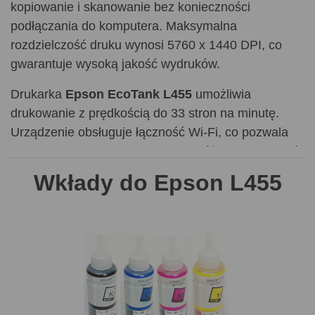
kopiowanie i skanowanie bez konieczności
podłączania do komputera. Maksymalna
rozdzielczość druku wynosi 5760 x 1440 DPI, co
gwarantuje wysoką jakość wydruków.
Drukarka
Epson EcoTank L455
umożliwia
drukowanie z prędkością do 33 stron na minutę.
Urządzenie obsługuje łączność Wi-Fi, co pozwala
na bezproblemowe drukowanie z różnych urządzeń
mobilnych, takich jak smartfony i tablety, dzięki
Wkłady do Epson L455
kompatybilności z technologiami Apple AirPrint,
Epson Connect i Google Cloud Print. Kolorowy
wyświetlacz LED o przekątnej 3,7 cm oraz gniazdo
kart pamięci umożliwiają łatwe drukowanie,
kopiowanie i skanowanie bez potrzeby podłączania
drukarki do komputera. Skanowanie odbywa się w
rozdzielczości optycznej 1200 x 2400 DPI, co