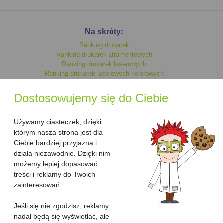
Na skróty:
Ranking drukarek
Ranking drukarek atramentowych
Ranking drukarek laserowych
Ranking drukarek laserowych kolorowych
Ranking drukarek monochromatycznych
Ranking drukarek kolorowych
Dostosowujemy się do Ciebie
Ranking drukarek laserowych
Ranking drukarek atramentowych kolorowych
Ranking drukarek atramentowych monochromatycznych
Używamy ciasteczek, dzięki
którym nasza strona jest dla
Ciebie bardziej przyjazna i
Ranking urzadzen wielofunkcyjnych
działa niezawodnie. Dzięki nim
Ranking urzadzen wielofunkcyjnych laserowych
możemy lepiej dopasować
Ranking urzadzen wielofunkcyjnych laserowych kolorowych
treści i reklamy do Twoich
Ranking urzadzen wielofunkcyjnych kolorowych
Ranking urzadzen wielofunkcyjnych atramentowych kolorowych
zainteresowań.
Ranking urzadzen wielofunkcyjnych atramentowych
Ranking urzadzen wielofunkcyjnych atramentowych
Jeśli się nie zgodzisz, reklamy
monochromatycznych
nadal będą się wyświetlać, ale
Ranking urzadzen wielofunkcyjnych monochromatycznych