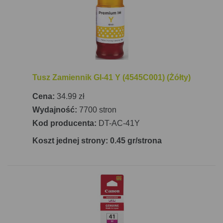
miejscu. Urządzenie jest wyposażone w wyświetlacz
LCD z przyciskami do kontroli, co ułatwia obsługę.
Warto podkreślić, że Canon Pixma G3470 Red nie
posiada funkcji faxu, ale jej bogate funkcje druku,
skanowania i kopiowania sprawiają, że jest to
doskonały wybór do różnorodnych zastosowań w
Tusz Zamiennik GI-41 Y (4545C001) (Żółty)
domu i biurze.
Cena:
34.99 zł
Wydajność:
7700 stron
Kod producenta:
DT-AC-41Y
Koszt jednej strony: 0.45 gr/strona