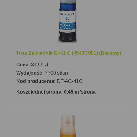
kopiowania dwustronnego. Obsługuje różne typy
papieru, w tym koperty, papier fotograficzny,
błyszczący, matowy, a także naprasowanki, co czyni
ją wszechstronnym narzędziem do różnorodnych
zadań drukarskich.
Canon Pixma G3470 Red oferuje zaawansowane
Tusz Zamiennik GI-41 C (4543C001) (Błękitny)
opcje łączności, w tym bezprzewodowe połączenie
Wi-Fi, co umożliwia
drukowanie mobilne
za
Cena:
34.99 zł
pomocą Apple AirPrint, Mopria Print Service i PIXMA
Wydajność:
7700 stron
Cloud Link. Urządzenie posiada także port USB, ale
Kod producenta:
DT-AC-41C
nie obsługuje sieci LAN. Pojemność podajnika
Koszt jednej strony: 0.45 gr/strona
papieru wynosi 100 arkuszy, co jest wystarczające
dla codziennych potrzeb drukowania. Drukarka jest
kompaktowa, z wymiarami 416 mm x 557 mm x 268
mm (szerokość x głębokość x wysokość) i waży 6
kg, co sprawia, że łatwo ją umieścić w dowolnym