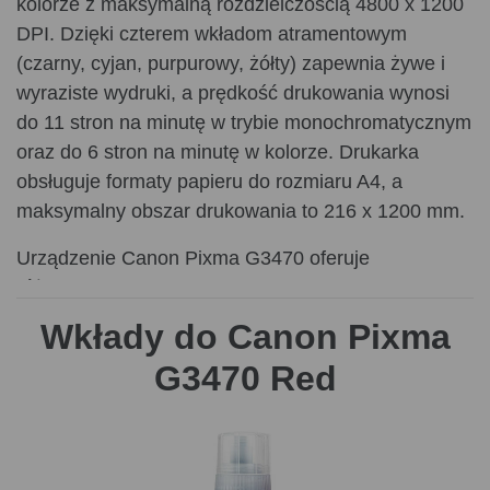
kolorze z maksymalną rozdzielczością 4800 x 1200
DPI. Dzięki czterem wkładom atramentowym
(czarny, cyjan, purpurowy, żółty) zapewnia żywe i
wyraziste wydruki, a prędkość drukowania wynosi
do 11 stron na minutę w trybie monochromatycznym
oraz do 6 stron na minutę w kolorze. Drukarka
obsługuje formaty papieru do rozmiaru A4, a
maksymalny obszar drukowania to 216 x 1200 mm.
Urządzenie Canon Pixma G3470 oferuje
różnorodne funkcje, takie jak
drukowanie
dwustronne
(ręczne) oraz
skanowanie
w kolorze z
Wkłady do Canon Pixma
optyczną rozdzielczością 600 x 1200 DPI. Jest
G3470 Red
wyposażone w płaski skaner z technologią CIS,
który umożliwia skanowanie dokumentów
bezpośrednio do chmury. Drukarka posiada także
funkcję kopiowania w kolorze, chociaż nie obsługuje