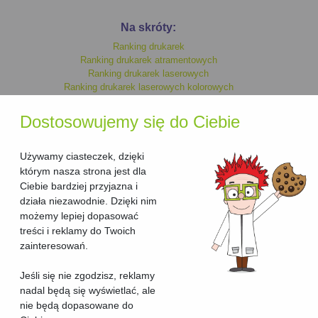
Na skróty:
Ranking drukarek
Ranking drukarek atramentowych
Ranking drukarek laserowych
Ranking drukarek laserowych kolorowych
Ranking drukarek monochromatycznych
Ranking drukarek kolorowych
Dostosowujemy się do Ciebie
Ranking drukarek laserowych
Ranking drukarek atramentowych kolorowych
Ranking drukarek atramentowych monochromatycznych
Używamy ciasteczek, dzięki
którym nasza strona jest dla
Ciebie bardziej przyjazna i
Ranking urzadzen wielofunkcyjnych
działa niezawodnie. Dzięki nim
Ranking urzadzen wielofunkcyjnych laserowych
możemy lepiej dopasować
Ranking urzadzen wielofunkcyjnych laserowych kolorowych
treści i reklamy do Twoich
Ranking urzadzen wielofunkcyjnych kolorowych
Ranking urzadzen wielofunkcyjnych atramentowych kolorowych
zainteresowań.
Ranking urzadzen wielofunkcyjnych atramentowych
Ranking urzadzen wielofunkcyjnych atramentowych
Jeśli się nie zgodzisz, reklamy
monochromatycznych
nadal będą się wyświetlać, ale
Ranking urzadzen wielofunkcyjnych monochromatycznych
nie będą dopasowane do