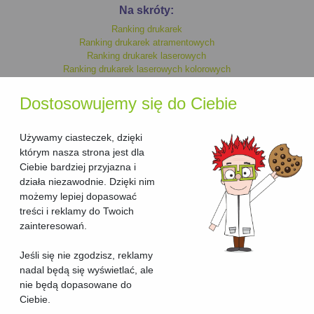
Na skróty:
Ranking drukarek
Ranking drukarek atramentowych
Ranking drukarek laserowych
Ranking drukarek laserowych kolorowych
Ranking drukarek monochromatycznych
Ranking drukarek kolorowych
Dostosowujemy się do Ciebie
Ranking drukarek laserowych
Ranking drukarek atramentowych kolorowych
Ranking drukarek atramentowych monochromatycznych
Używamy ciasteczek, dzięki
którym nasza strona jest dla
Ciebie bardziej przyjazna i
Ranking urzadzen wielofunkcyjnych
działa niezawodnie. Dzięki nim
Ranking urzadzen wielofunkcyjnych laserowych
możemy lepiej dopasować
Ranking urzadzen wielofunkcyjnych laserowych kolorowych
treści i reklamy do Twoich
Ranking urzadzen wielofunkcyjnych kolorowych
Ranking urzadzen wielofunkcyjnych atramentowych kolorowych
zainteresowań.
Ranking urzadzen wielofunkcyjnych atramentowych
Ranking urzadzen wielofunkcyjnych atramentowych
Jeśli się nie zgodzisz, reklamy
monochromatycznych
nadal będą się wyświetlać, ale
Ranking urzadzen wielofunkcyjnych monochromatycznych
nie będą dopasowane do
Ciebie.