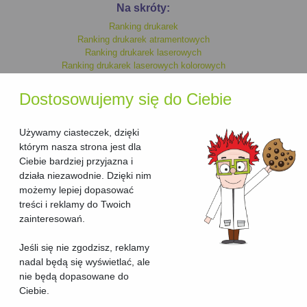
Na skróty:
Ranking drukarek
Ranking drukarek atramentowych
Ranking drukarek laserowych
Ranking drukarek laserowych kolorowych
Ranking drukarek monochromatycznych
Ranking drukarek kolorowych
Dostosowujemy się do Ciebie
Ranking drukarek laserowych
Ranking drukarek atramentowych kolorowych
Ranking drukarek atramentowych monochromatycznych
Używamy ciasteczek, dzięki
którym nasza strona jest dla
Ciebie bardziej przyjazna i
Ranking urzadzen wielofunkcyjnych
działa niezawodnie. Dzięki nim
Ranking urzadzen wielofunkcyjnych laserowych
możemy lepiej dopasować
Ranking urzadzen wielofunkcyjnych laserowych kolorowych
treści i reklamy do Twoich
Ranking urzadzen wielofunkcyjnych kolorowych
Ranking urzadzen wielofunkcyjnych atramentowych kolorowych
zainteresowań.
Ranking urzadzen wielofunkcyjnych atramentowych
Ranking urzadzen wielofunkcyjnych atramentowych
Jeśli się nie zgodzisz, reklamy
monochromatycznych
nadal będą się wyświetlać, ale
Ranking urzadzen wielofunkcyjnych monochromatycznych
nie będą dopasowane do
Ciebie.