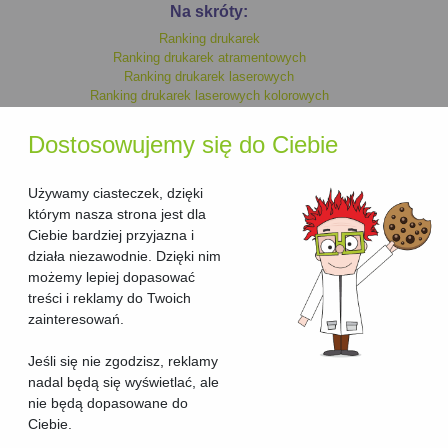
Na skróty:
Ranking drukarek
Ranking drukarek atramentowych
Ranking drukarek laserowych
Ranking drukarek laserowych kolorowych
Ranking drukarek monochromatycznych
Ranking drukarek kolorowych
Dostosowujemy się do Ciebie
Ranking drukarek laserowych
Ranking drukarek atramentowych kolorowych
Ranking drukarek atramentowych monochromatycznych
Używamy ciasteczek, dzięki
którym nasza strona jest dla
Ciebie bardziej przyjazna i
Ranking urzadzen wielofunkcyjnych
działa niezawodnie. Dzięki nim
Ranking urzadzen wielofunkcyjnych laserowych
możemy lepiej dopasować
Ranking urzadzen wielofunkcyjnych laserowych kolorowych
treści i reklamy do Twoich
Ranking urzadzen wielofunkcyjnych kolorowych
Ranking urzadzen wielofunkcyjnych atramentowych kolorowych
zainteresowań.
Ranking urzadzen wielofunkcyjnych atramentowych
Ranking urzadzen wielofunkcyjnych atramentowych
Jeśli się nie zgodzisz, reklamy
monochromatycznych
nadal będą się wyświetlać, ale
Ranking urzadzen wielofunkcyjnych monochromatycznych
nie będą dopasowane do
Ciebie.